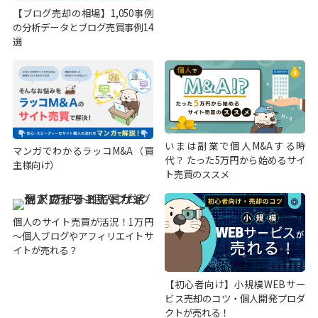
【ブログ売却の相場】1,050事例
の分析データとブログ売買事例14
選
いまは副業で個人M&Aする時
マンガでわかるラッコM&A（買
代？ たった5万円から始めるサイ
主様向け）
ト売買のススメ
個人のサイト売買が活況！1万円
～個人ブログやアフィリエイトサ
イトが売れる？
【初心者向け】小規模WEBサー
ビス売却のコツ・個人開発プロダ
クトが売れる！