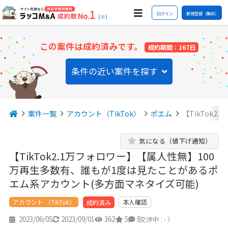
ログイン
新規登録（無料）
(※)
この案件は成約済みです。
成約期間：167日
条件の近い案件を探す
案件一覧
アカウント（TikTok）
ポエム
【TikTok
気になる（値下げ通知）
【TikTok2.1万フォロワー】【属人性無】100
万再生多数有、誰もが1度は見たことがあるポ
エム系アカウント(多方面マネタイズ可能)
アカウント （TikTok）
本人確認
成約済み
2023/06/05
2023/09/01
362
5
5
（交渉中 : - ）