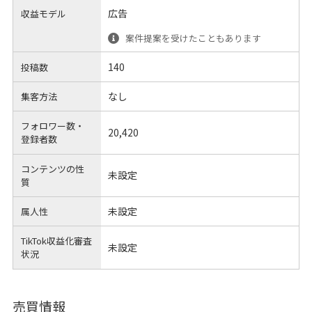
広告
収益モデル
案件提案を受けたこともあります
140
投稿数
なし
集客方法
フォロワー数・
20,420
登録者数
コンテンツの性
未設定
質
未設定
属人性
TikTok収益化審査
未設定
状況
売買情報