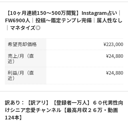
【10ヶ月連続150〜500万閲覧】Instagram占い｜
FW6900人｜投稿〜鑑定テンプレ完備｜属人性なし
｜マネタイズ◎
希望売却価格
¥223,000
売上/月（直
¥24,880
近）
利益/月（直
¥24,880
近）
訳あり：【訳アリ】【登録者一万人】６０代男性向
けシニア恋愛チャンネル【最高月収２６万・動画
124本】