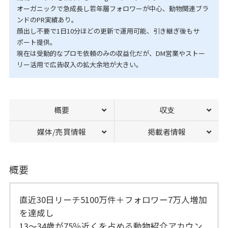
オーガニックで急成長し若年層フォロワーが中心、動物関連ブラ
ンドのPR実績あり。
顔出し不要で1日10分ほどの更新で運用可能、引き継ぎ後もサ
ポート提供。
現在は受動的なプロモ依頼のみの収益化だが、DM営業やストー
リー活用で広告収入の拡大余地が大きい。
概要
収支
媒体/売買情報
掲載者情報
概要
直近30日リーチ5100万件＋フォロワー7万人増加
を達成し
13〜34歳が75％近くを占める動物紹介アカウン