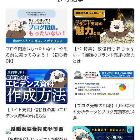
ブログ閉鎖はもったいない！やめ
【EC特集】数億円も夢じゃな
る前に売ってみよう！【初心者
い！？話題のブランド売却の魅力
OK】
とは
【ブログ売却の相場】1,050事例
【サイト売買】信頼性の高いエビ
の分析データとブログ売買事例14
デンス資料の作成方法
選
【事例紹介】ヒトデさんが収益０