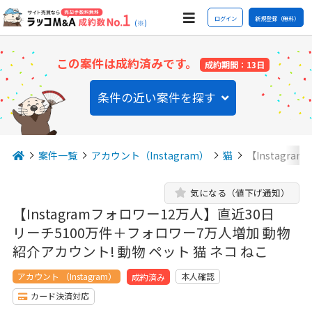
ログイン
新規登録（無料）
(※)
この案件は成約済みです。
成約期間：13日
条件の近い案件を探す
案件一覧
アカウント（Instagram）
猫
【Instagr
気になる（値下げ通知）
【Instagramフォロワー12万人】直近30日
リーチ5100万件＋フォロワー7万人増加 動物
紹介アカウント! 動物 ペット 猫 ネコ ねこ
アカウント （Instagram）
本人確認
成約済み
カード決済対応