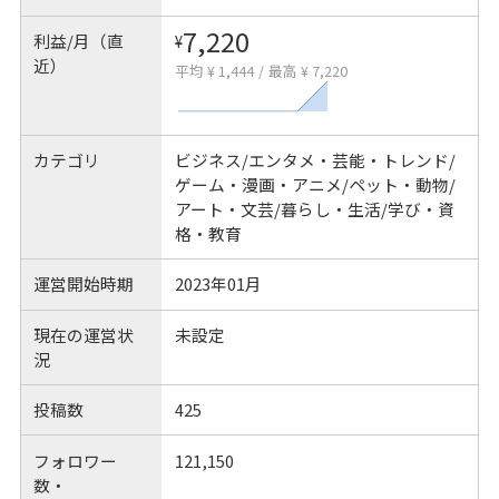
7,220
利益/月（直
¥
近）
平均 ¥ 1,444
/
最高 ¥ 7,220
カテゴリ
ビジネス/エンタメ・芸能・トレンド/
ゲーム・漫画・アニメ/ペット・動物/
アート・文芸/暮らし・生活/学び・資
格・教育
運営開始時期
2023年01月
現在の運営状
未設定
況
投稿数
425
フォロワー
121,150
数・