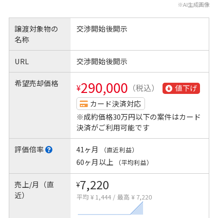
※AI生成画像
譲渡対象物の
交渉開始後開示
名称
URL
交渉開始後開示
希望売却価格
290,000
¥
（税込）
値下げ
カード決済対応
※成約価格30万円以下の案件はカード
決済がご利用可能です
評価倍率
41ヶ月
（直近利益）
60ヶ月以上
（平均利益）
7,220
売上/月（直
¥
近）
平均 ¥ 1,444
/
最高 ¥ 7,220