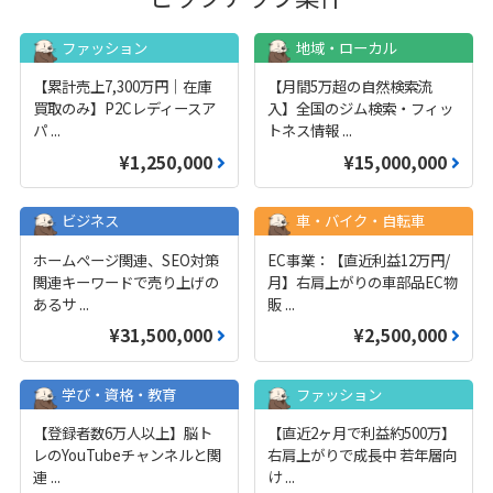
ファッション
地域・ローカル
【累計売上7,300万円｜在庫
【月間5万超の自然検索流
買取のみ】P2Cレディースア
入】全国のジム検索・フィッ
パ
...
トネス情報
...
¥1,250,000
¥15,000,000
ビジネス
車・バイク・自転車
ホームページ関連、SEO対策
EC事業：【直近利益12万円/
関連キーワードで売り上げの
月】右肩上がりの車部品EC物
あるサ
...
販
...
¥31,500,000
¥2,500,000
学び・資格・教育
ファッション
【登録者数6万人以上】脳ト
【直近2ヶ月で利益約500万】
レのYouTubeチャンネルと関
右肩上がりで成長中 若年層向
連
...
け
...