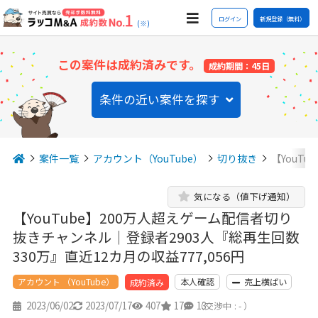
ログイン
新規登録（無料）
(※)
この案件は成約済みです。
成約期間：45日
条件の近い案件を探す
案件一覧
アカウント（YouTube）
切り抜き
【YouT
気になる（値下げ通知）
【YouTube】200万人超えゲーム配信者切り
抜きチャンネル｜登録者2903人『総再生回数
330万』直近12カ月の収益777,056円
アカウント （YouTube）
本人確認
売上横ばい
成約済み
2023/06/02
2023/07/17
407
17
13
（交渉中 : - ）