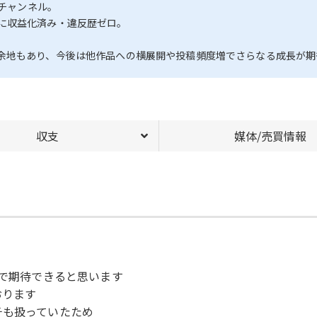
eチャンネル。
に収益化済み・違反歴ゼロ。
。
余地もあり、今後は他作品への横展開や投稿頻度増でさらなる成長が期
収支
媒体/売買情報
ので期待できると思います
おります
チも扱っていたため