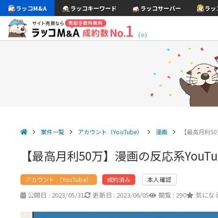
ラッコM&A
ラッコキーワード
ラッコサーバー
ラッ
(※)
案件一覧
アカウント（YouTube）
漫画
【最高月利50
【最高月利50万】漫画の反応系YouT
アカウント （YouTube）
本人確認
成約済み
公開日 :
2023/05/31
更新日 :
2023/06/05
閲覧 :
290
気になる