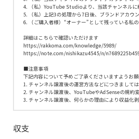
4. （私）YouTube Studioより、当該チャン
5. （私）上記3の処理から7日後、ブランドアカ
6. （ご購入者様）“オーナー”として残っている
詳細はこちらで確認いただけます
https://rakkoma.com/knowledge/5989/
https://note.com/nishikazu4545/n/n7689225b45
■注意事項
下記内容について予めご了承くださいますようお願
1. チャンネル譲渡後の運営方法などにつきまして
2. チャンネル譲渡後、YouTubeやAdSens
3. チャンネル譲渡後、何らかの理由により収益
収支