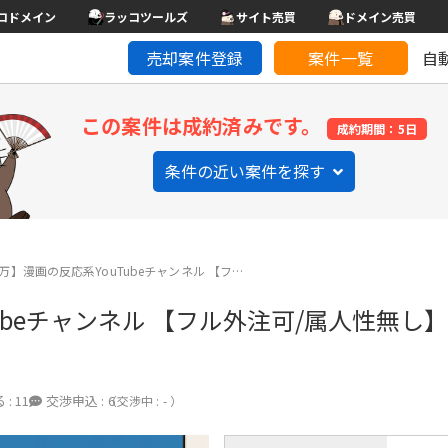
コドメイン
ラッコツールズ
サイト売買
ドメイン売買
売却案件登録
案件一覧
自
この案件は成約済みです。
成約期間：5日
条件の近い案件を探す
万】漫画の反応系YouTubeチャンネル 【フ…
ubeチャンネル 【フル外注可/属人性無し】
 :
11
交渉申込 :
6
（交渉中 : - ）