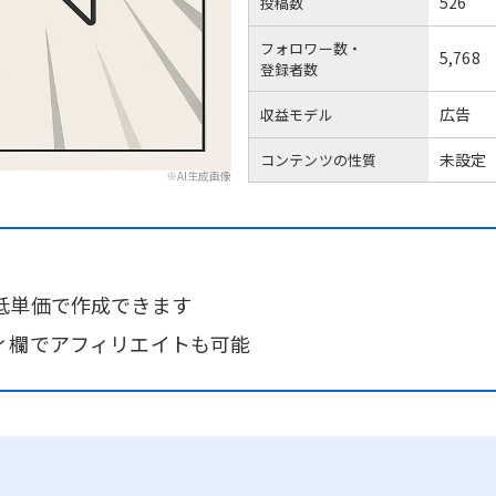
526
投稿数
フォロワー数・
5,768
登録者数
広告
収益モデル
未設定
コンテンツの性質
※AI生成画像
低単価で作成できます
ィ欄でアフィリエイトも可能