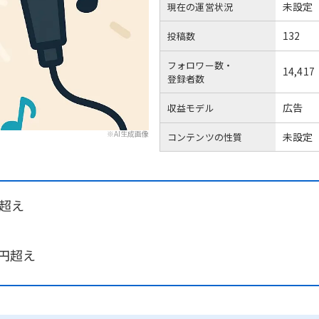
未設定
現在の運営状況
132
投稿数
フォロワー数・
14,417
登録者数
広告
収益モデル
※AI生成画像
未設定
コンテンツの性質
人超え
万円超え