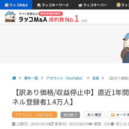
ラッコM&A
ラッコキーワード
ラッコサーバー
ラッ
(※)
案件一覧
アカウント（YouTube）
音楽
【訳あり価格
【訳あり価格/収益停止中】直近1年
ネル登録者1.4万人】
アカウント （YouTube）
本人確認
カード
受付終了
公開日 :
2023/05/30
更新日 :
2023/06/07
閲覧 :
325
気になる