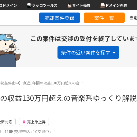
コドメイン
ラッコツールズ
サイト売買
ドメイン売買
売却案件登録
案件一覧
自
この案件は交渉の受付を終了していま
条件の近い案件を探す
/収益停止中】直近1年間の収益130万円超えの音…
間の収益130万円超えの音楽系ゆっくり解
決済対応
売上急上昇
 :
11
交渉申込 :
10
（交渉中 : - ）