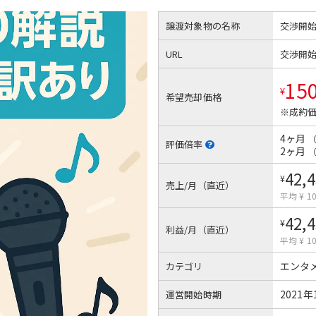
譲渡対象物の名称
交渉開
URL
交渉開
15
¥
希望売却価格
※成約価
4ヶ月
評価倍率
2ヶ月
42,
¥
売上/月（直近）
平均 ¥ 10
42,
¥
利益/月（直近）
平均 ¥ 10
エンタ
カテゴリ
2021年
運営開始時期