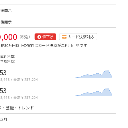
始後開示
始後開示
0,000
（税込）
値下げ
カード決済対応
格30万円以下の案件はカード決済がご利用可能です
（直近利益）
（平均利益）
453
8,668
/
最高 ¥ 257,204
453
8,668
/
最高 ¥ 257,204
メ・芸能・トレンド
12月