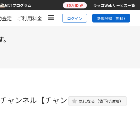
紹介プログラム
35万ID 🎉
ラッコWebサービス一覧
動査定
ご利用料金
ログイン
新規登録（無料）
す。
説チャンネル【チャン
気になる（値下げ通知）