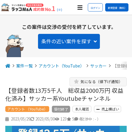
ログイン
新規登録（無料）
(※)
この案件は交渉の受付を終了しています。
条件の近い案件を探す
案件一覧
アカウント（YouTube）
サッカー
【登録者数
気になる（値下げ通知）
【登録者数13万5千人 総収益2000万円 収益
化済み】サッカー系Youtubeチャンネル
アカウント （YouTube）
本人確認
売上横ばい
受付終了
2023/05/29
2023/05/30
123
5
4
（交渉中 : - ）