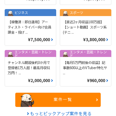
ビジネス
スポーツ
【稼働済：即日運用】アー
【直近2ヶ月収益100万超】
ティスト・ライバー向け会員
【ショート動画】スポーツ系
課金・投げ
...
(テニ
...
¥7,500,000
¥3,800,000
エンタメ・芸能・トレン
エンタメ・芸能・トレン
ド
ド
チャンネル開設後約3か月で
【毎月5万円前後の収益】記
登録者1万人超！最高月収61
事数600以上のVTuber特化サ
万円！
...
...
¥2,000,000
¥960,000
案件一覧
もっとピックアップ案件を見る