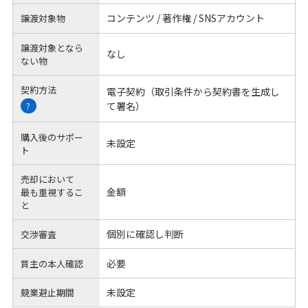
コンテンツ / 著作権 / SNSアカウント
譲渡対象物
譲渡対象となら
なし
ない物
契約方法
電子契約（取引条件から契約書を生成し
て署名）
?
購入後のサポー
未設定
ト
売却において
金額
最も重視するこ
と
個別に確認し判断
交渉審査
必要
買主の本人確認
未設定
競業避止期間