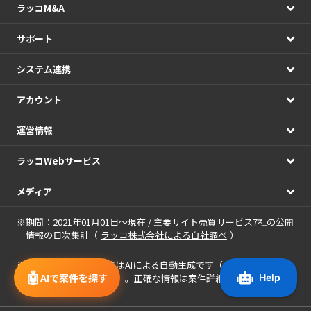
ラッコM&A
サポート
システム連携
アカウント
運営情報
ラッコWebサービス
メディア
※期間：2021年01月01日～現在 / 主要サイト売買サービス7社の公開
情報の日次集計（
ラッコ株式会社による自社調べ
）
※
案件に表示される画像
はAIによる自動生成です（案件名・アピー
🤖
AIで案件を探す
ルポイントを基に作成）。正確な情報は案件詳細をご確認くださ
い。