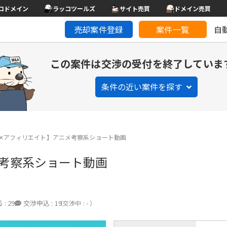
コドメイン
ラッコツールズ
サイト売買
ドメイン売買
売却案件登録
案件一覧
自
この案件は交渉の受付を終了していま
条件の近い案件を探す
ube✕アフィリエイト】アニメ考察系ショート動画
メ考察系ショート動画
 :
29
交渉申込 :
19
（交渉中 : - ）