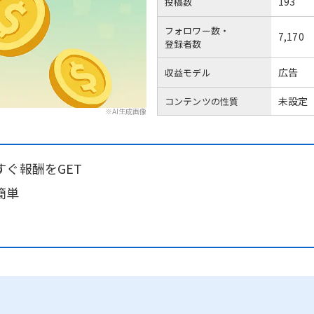
193
投稿数
フォロワー数・
7,170
登録者数
広告
収益モデル
未設定
コンテンツの性質
※AI生成画像
ぐ報酬をGET
簡単