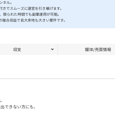
ャンネル。
付きでスムーズに運営を引き継げます。
め、限られた時間でも副業運用が可能。
の複合収益で拡大余地も大きい案件です。
収支
媒体/売買情報
す。
捻出できない方にも、