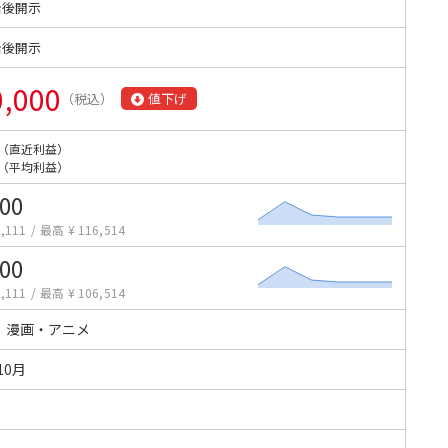
始後開示
始後開示
0,000
（税込）
値下げ
（直近利益）
（平均利益）
000
,111
/
最高 ¥ 116,514
000
,111
/
最高 ¥ 106,514
・漫画・アニメ
10月