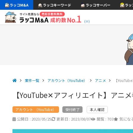
ラッコM&A
ラッコキーワード
ラッコサーバー
ラッ
(※)
案件一覧
アカウント（YouTube）
アニメ
【YouT
【YouTube✕アフィリエイト】アニ
アカウント （YouTube）
本人確認
受付終了
公開日 :
2023/05/25
更新日 :
2023/08/07
閲覧 :
703
気になる