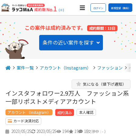
ログイン
新規登録（無料）
(※)
この案件は成約済みです。
成約期間：13日
条件の近い案件を探す
案件一覧
アカウント（Instagram）
ファッション
イ
気になる（値下げ通知）
インスタフォロワー2.9万人 ファッション系
一部リポストメディアアカウント
アカウント （Instagram）
本人確認
成約済み
カード決済対応
2023/05/25
2023/05/25
194
19
15
（交渉中 : - ）