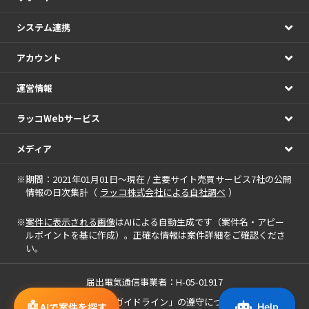
システム連携
アカウント
運営情報
ラッコWebサービス
メディア
※期間：2021年01月01日～現在 / 主要サイト売買サービス7社の公開
情報の日次集計（
ラッコ株式会社による自社調べ
）
※
案件に表示される画像
はAIによる自動生成です（案件名・アピー
ルポイントを基に作成）。正確な情報は案件詳細をご確認くださ
い。
届出電気通信事業者：H-05-01917
「中小M&Aガイドライン」の遵守について
🤖
AIで案件を探す