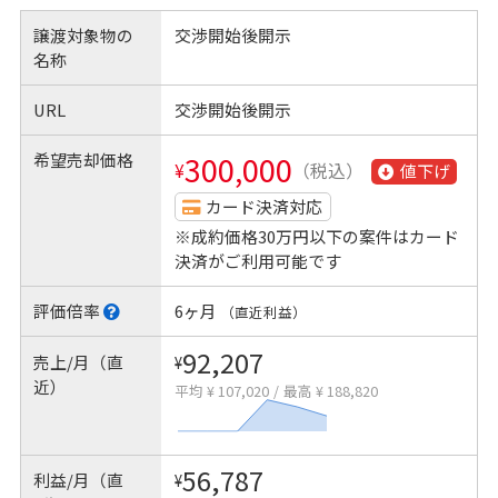
譲渡対象物の
交渉開始後開示
名称
URL
交渉開始後開示
希望売却価格
300,000
¥
（税込）
値下げ
カード決済対応
※成約価格30万円以下の案件はカード
決済がご利用可能です
評価倍率
6ヶ月
（直近利益）
92,207
売上/月（直
¥
近）
平均 ¥ 107,020
/
最高 ¥ 188,820
56,787
利益/月（直
¥