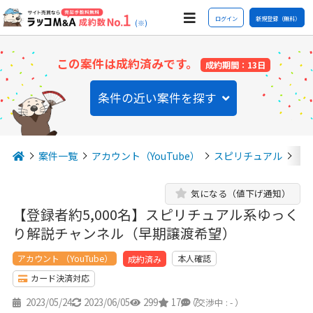
ログイン
新規登録（無料）
(※)
この案件は成約済みです。
成約期間：13日
条件の近い案件を探す
案件一覧
アカウント（YouTube）
スピリチュアル
【
気になる（値下げ通知）
【登録者約5,000名】スピリチュアル系ゆっく
り解説チャンネル（早期譲渡希望）
アカウント （YouTube）
本人確認
成約済み
カード決済対応
2023/05/24
2023/06/05
299
17
7
（交渉中 : - ）