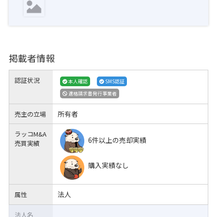
掲載者情報
認証状況
本人確認
SMS認証
適格請求書発行事業者
所有者
売主の立場
ラッコM&A
6件以上の売却実績
売買実績
購入実績なし
法人
属性
法人名