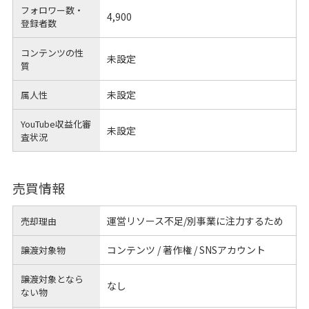
フォロワー数・
4,900
登録者数
コンテンツの性
未設定
質
未設定
属人性
YouTube収益化審
未設定
査状況
売買情報
運営リソース不足/別事業に注力するため
売却理由
コンテンツ / 著作権 / SNSアカウント
譲渡対象物
譲渡対象となら
なし
ない物