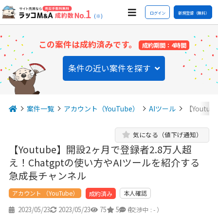
ログイン
新規登録（無料）
(※)
この案件は成約済みです。
成約期間：4時間
条件の近い案件を探す
案件一覧
アカウント（YouTube）
AIツール
【Youtu
気になる（値下げ通知）
【Youtube】開設2ヶ月で登録者2.8万人超
え！Chatgptの使い方やAIツールを紹介する
急成長チャンネル
アカウント （YouTube）
本人確認
成約済み
2023/05/23
2023/05/23
75
5
4
（交渉中 : - ）