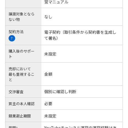
営マニュアル
譲渡対象となら
なし
ない物
契約方法
電子契約（取引条件から契約書を生成し
て署名）
?
購入後のサポー
未設定
ト
売却において
金額
最も重視するこ
と
個別に確認し判断
交渉審査
必要
買主の本人確認
未設定
競業避止期間
YouTubeチャンネル運営の運営経験はあ
質問1