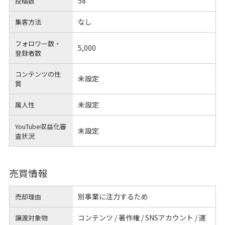
58
投稿数
なし
集客方法
フォロワー数・
5,000
登録者数
コンテンツの性
未設定
質
未設定
属人性
YouTube収益化審
未設定
査状況
売買情報
別事業に注力するため
売却理由
コンテンツ / 著作権 / SNSアカウント / 運
譲渡対象物