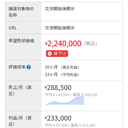
譲渡対象物の
交渉開始後開示
名称
URL
交渉開始後開示
希望売却価格
2,240,000
¥
（税込）
値下げ
評価倍率
10ヶ月
（直近利益）
23ヶ月
（平均利益）
288,500
売上/月（直
¥
近）
平均 ¥ 133,550
/
最高 ¥ 288,500
233,000
利益/月（直
¥
近）
平均 ¥ 97,416
/
最高 ¥ 233,000