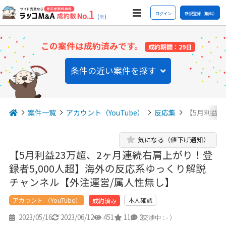
ログイン
新規登録（無料）
(※)
この案件は成約済みです。
成約期間：29日
条件の近い案件を探す
案件一覧
アカウント（YouTube）
反応集
【5月利益2
気になる（値下げ通知）
【5月利益23万超、2ヶ月連続右肩上がり！登
録者5,000人超】海外の反応系ゆっくり解説
チャンネル【外注運営/属人性無し】
アカウント （YouTube）
本人確認
成約済み
2023/05/16
2023/06/12
451
11
3
（交渉中 : - ）