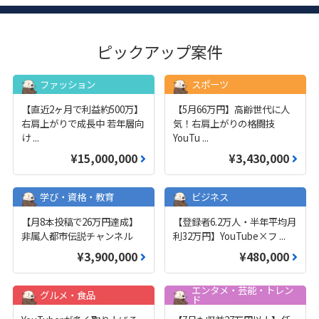
ピックアップ案件
ファッション
スポーツ
【直近2ヶ月で利益約500万】
【5月66万円】高齢世代に人
右肩上がりで成長中 若年層向
気！右肩上がりの格闘技
け
...
YouTu
...
¥15,000,000
¥3,430,000
学び・資格・教育
ビジネス
【月8本投稿で26万円達成】
【登録者6.2万人・半年平均月
非属人都市伝説チャンネル
利32万円】YouTube×フ
...
¥3,900,000
¥480,000
エンタメ・芸能・トレン
グルメ・食品
ド