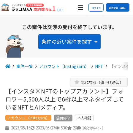
ログイン
新規登録（無料）
(※)
この案件は交渉の受付を終了しています。
条件の近い案件を探す
案件一覧
アカウント（Instagram）
NFT
【インスタ×
気になる（値下げ通知）
【インスタ×NFTのトップアカウント】フォ
ロワー5,500人以上で6桁以上マネタイズして
いるNFTとAIメディア。
アカウント （Instagram）
本人確認
受付終了
2023/05/15
2023/05/27
530
20
14
（交渉中 : - ）