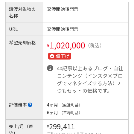
譲渡対象物の
交渉開始後開示
名称
URL
交渉開始後開示
希望売却価格
1,020,000
¥
（税込）
値下げ
40記事以上あるブログ・自社
コンテンツ（インスタ×ブロ
グでマネタイズする方法）2
つもセットの価格です。
評価倍率
4ヶ月
（直近利益）
6ヶ月
（平均利益）
299,411
売上/月（直
¥
近）
平均 ¥ 189,412
/
最高 ¥ 345,161