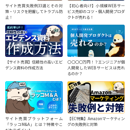
サイト売買失敗例33選とその対
【初心者向け】小規模WEBサー
策・リスクを把握してトラブル防
ビス売却のコツ・個人開発プロダ
止！
クトが売れる！
【サイト売買】信頼性の高いエビ
〇〇〇〇万円！？エンジニアが個
デンス資料の作成方法
人開発したWEBサービスは売れ
るのか？
サイト売買プラットフォーム
【EC特集】Amazonマーケティン
「ラッコM&A」とは？特徴やこ
グの失敗例と対策
だわりポイント