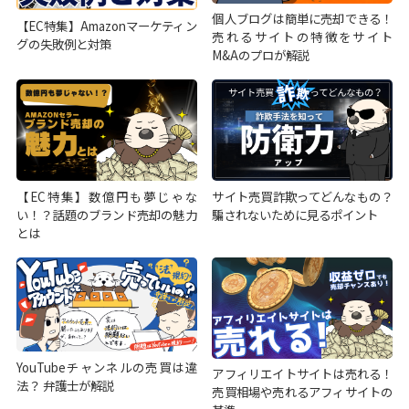
個人ブログは簡単に売却できる！
【EC特集】Amazonマーケティン
売れるサイトの特徴をサイト
グの失敗例と対策
M&Aのプロが解説
【EC特集】数億円も夢じゃな
サイト売買詐欺ってどんなもの？
い！？話題のブランド売却の魅力
騙されないために見るポイント
とは
YouTubeチャンネルの売買は違
アフィリエイトサイトは売れる！
法？ 弁護士が解説
売買相場や売れるアフィサイトの