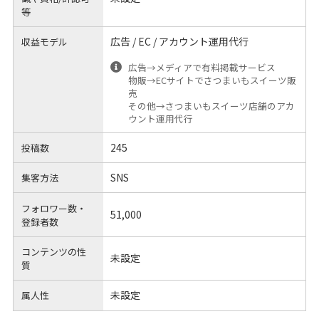
等
広告 / EC / アカウント運用代行
収益モデル
広告→メディアで有料掲載サービス
物販→ECサイトでさつまいもスイーツ販
売
その他→さつまいもスイーツ店舗のアカ
ウント運用代行
245
投稿数
SNS
集客方法
フォロワー数・
51,000
登録者数
コンテンツの性
未設定
質
未設定
属人性