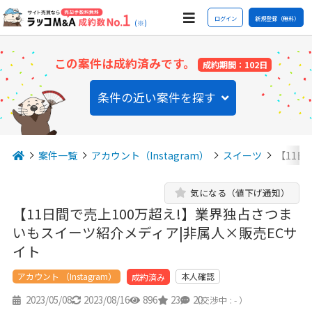
ログイン
新規登録（無料）
(※)
この案件は成約済みです。
成約期間：102日
条件の近い案件を探す
案件一覧
アカウント（Instagram）
スイーツ
【11日
気になる（値下げ通知）
【11日間で売上100万超え!】業界独占さつま
いもスイーツ紹介メディア|非属人×販売ECサ
イト
アカウント （Instagram）
本人確認
成約済み
2023/05/08
2023/08/16
896
23
20
（交渉中 : - ）