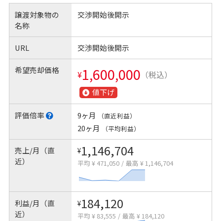
譲渡対象物の
交渉開始後開示
名称
URL
交渉開始後開示
希望売却価格
1,600,000
¥
（税込）
値下げ
評価倍率
9ヶ月
（直近利益）
20ヶ月
（平均利益）
1,146,704
売上/月（直
¥
近）
平均 ¥ 471,050
/
最高 ¥ 1,146,704
184,120
利益/月（直
¥
近）
平均 ¥ 83,555
/
最高 ¥ 184,120