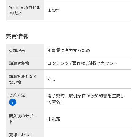
YouTube収益化審
未設定
査状況
売買情報
別事業に注力するため
売却理由
コンテンツ / 著作権 / SNSアカウント
譲渡対象物
譲渡対象となら
なし
ない物
契約方法
電子契約（取引条件から契約書を生成し
て署名）
?
購入後のサポー
未設定
ト
売却において