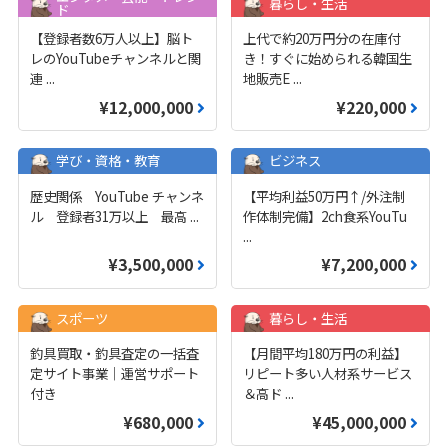
暮らし・生活
ド
【登録者数6万人以上】脳ト
上代で約20万円分の在庫付
レのYouTubeチャンネルと関
き！すぐに始められる韓国生
連
...
地販売E
...
¥12,000,000
¥220,000
学び・資格・教育
ビジネス
歴史関係 YouTube チャンネ
【平均利益50万円↑/外注制
ル 登録者31万以上 最高
...
作体制完備】2ch食系YouTu
...
¥3,500,000
¥7,200,000
スポーツ
暮らし・生活
釣具買取・釣具査定の一括査
【月間平均180万円の利益】
定サイト事業｜運営サポート
リピート多い人材系サービス
付き
＆高ド
...
¥680,000
¥45,000,000