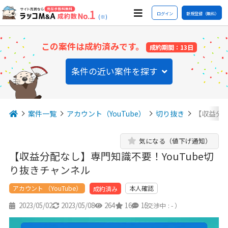
ログイン
新規登録（無料）
(※)
この案件は成約済みです。
成約期間：13日
条件の近い案件を探す
案件一覧
アカウント（YouTube）
切り抜き
【収益分配
気になる（値下げ通知）
【収益分配なし】専門知識不要！YouTube切
り抜きチャンネル
アカウント （YouTube）
本人確認
成約済み
2023/05/02
2023/05/08
264
16
15
（交渉中 : - ）