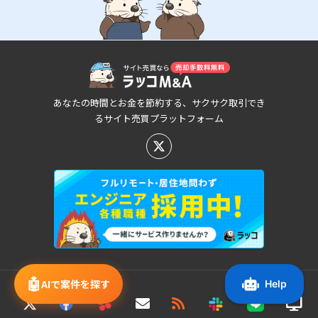
あなたの時間とお金を節約する、サクサク取引でき
るサイト売買プラットフォーム
🤖
AIで案件を探す
新着/値下げ案件情報