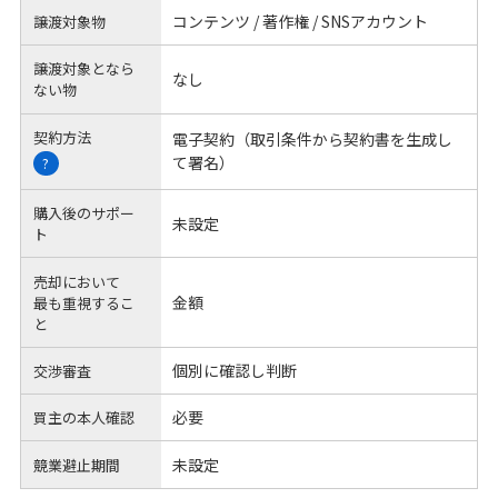
コンテンツ / 著作権 / SNSアカウント
譲渡対象物
譲渡対象となら
なし
ない物
契約方法
電子契約（取引条件から契約書を生成し
て署名）
?
購入後のサポー
未設定
ト
売却において
金額
最も重視するこ
と
個別に確認し判断
交渉審査
必要
買主の本人確認
未設定
競業避止期間