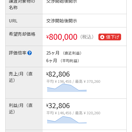
譲渡対象物の
交渉開始後開示
名称
URL
交渉開始後開示
希望売却価格
800,000
¥
（税込）
値下げ
評価倍率
25ヶ月
（直近利益）
6ヶ月
（平均利益）
82,806
売上/月（直
¥
近）
平均 ¥ 196,458
/
最高 ¥ 370,260
32,806
利益/月（直
¥
近）
平均 ¥ 146,458
/
最高 ¥ 320,260