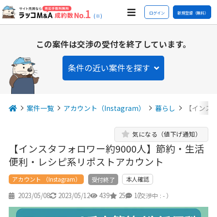
ログイン
新規登録（無料）
(※)
この案件は交渉の受付を終了しています。
条件の近い案件を探す
案件一覧
アカウント（Instagram）
暮らし
【インス
気になる（値下げ通知）
【インスタフォロワー約9000人】節約・生活
便利・レシピ系リポストアカウント
アカウント （Instagram）
本人確認
受付終了
2023/05/08
2023/05/12
439
25
17
（交渉中 : - ）