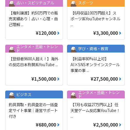
占い・スピリチュアル
スポーツ
【権利譲渡】約50万円での販
【6月収益100万円超え】ス
売実績あり｜占い・心理・自
ポーツ系YouTubeチャンネル
己理解
...
...
¥120,000
¥3,300,000
エンタメ・芸能・トレン
学び・資格・教育
ド
【登録者9600人超え！】海外
【利益率80%以上可】
の反応日本称賛系YouTube
...
AI×SNSオンラインスクール
事業の事
...
¥1,500,000
¥27,500,000
エンタメ・芸能・トレン
ビジネス
ド
釣具買取・釣具査定の一括査
【7月も収益27万円以上】任
定サイト事業｜運営サポート
天堂ゲーム反応集YouTube！
付き
...
¥680,000
¥2,500,000