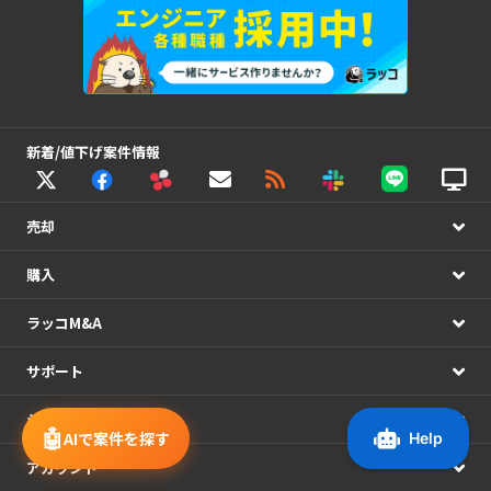
新着/値下げ案件情報
売却
購入
ラッコM&A
サポート
システム連携
🤖
AIで案件を探す
アカウント