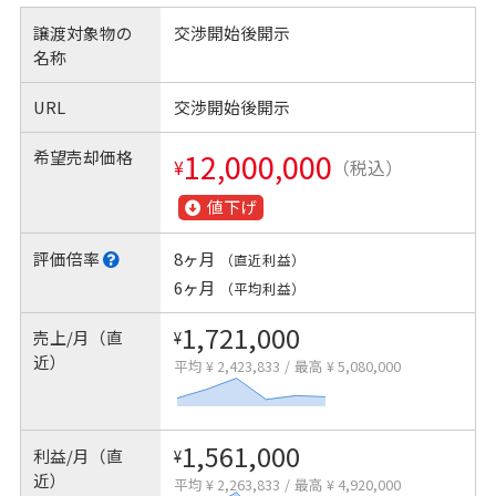
譲渡対象物の
交渉開始後開示
名称
URL
交渉開始後開示
希望売却価格
12,000,000
¥
（税込）
値下げ
評価倍率
8ヶ月
（直近利益）
6ヶ月
（平均利益）
1,721,000
売上/月（直
¥
近）
平均 ¥ 2,423,833
/
最高 ¥ 5,080,000
1,561,000
利益/月（直
¥
近）
平均 ¥ 2,263,833
/
最高 ¥ 4,920,000