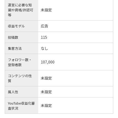
運営に必要な知
未設定
識や
資格/許認可
等
広告
収益モデル
115
投稿数
なし
集客方法
フォロワー数・
107,000
登録者数
コンテンツの性
未設定
質
未設定
属人性
YouTube収益化審
未設定
査状況