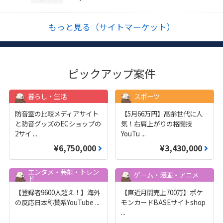
もっと見る（サイトマーケット）
ピックアップ案件
暮らし・生活
スポーツ
防音室の比較メディアサイト
【5月66万円】高齢世代に人
と防音グッズのECショップの
気！右肩上がりの格闘技
2サイ
...
YouTu
...
¥6,750,000
¥3,430,000
エンタメ・芸能・トレン
ゲーム・漫画・アニメ
ド
【登録者9600人超え！】海外
【直近月間売上700万】ポケ
の反応日本称賛系YouTube
...
モンカードBASEサイトshop
...