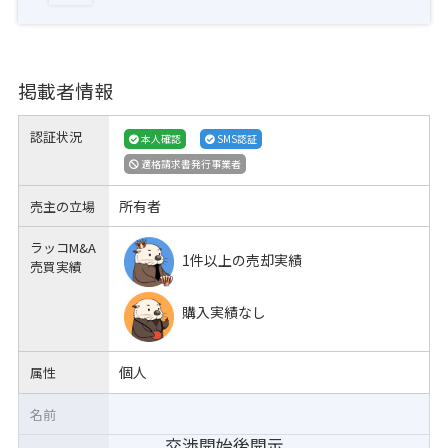
掲載者情報
認証状況
本人確認
SMS認証
適格請求書発行事業者
所有者
売主の立場
ラッコM&A
1件以上の売却実績
売買実績
購入実績なし
個人
属性
名前
交渉開始後開示