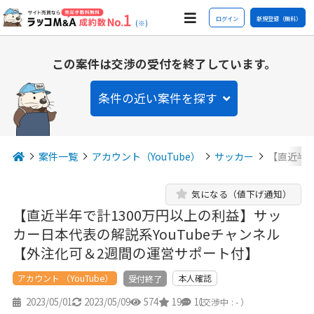
ログイン
新規登録（無料）
(※)
この案件は交渉の受付を終了しています。
条件の近い案件を探す
案件一覧
アカウント（YouTube）
サッカー
【直近半
気になる（値下げ通知）
【直近半年で計1300万円以上の利益】サッ
カー日本代表の解説系YouTubeチャンネル
【外注化可＆2週間の運営サポート付】
アカウント （YouTube）
本人確認
受付終了
2023/05/01
2023/05/09
574
19
11
（交渉中 : - ）