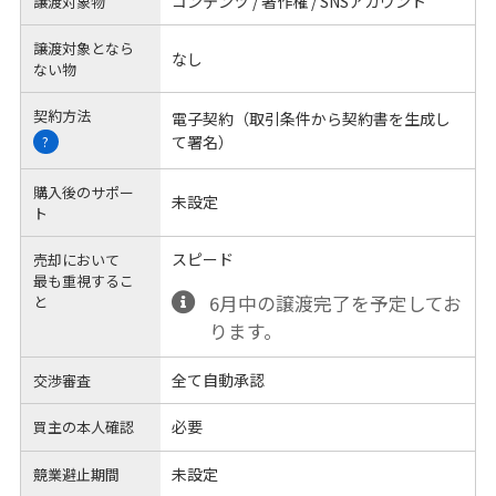
コンテンツ / 著作権 / SNSアカウント
譲渡対象物
譲渡対象となら
なし
ない物
契約方法
電子契約（取引条件から契約書を生成し
て署名）
?
購入後のサポー
未設定
ト
スピード
売却において
最も重視するこ
6月中の譲渡完了を予定してお
と
ります。
全て自動承認
交渉審査
必要
買主の本人確認
未設定
競業避止期間