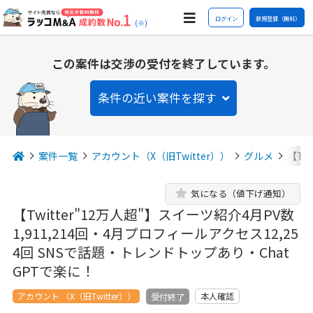
ログイン
新規登録（無料）
(※)
この案件は交渉の受付を終了しています。
条件の近い案件を探す
案件一覧
アカウント（X（旧Twitter））
グルメ
【Tw
気になる（値下げ通知）
【Twitter"12万人超"】スイーツ紹介4月PV数
1,911,214回・4月プロフィールアクセス12,25
4回 SNSで話題・トレンドトップあり・Chat
GPTで楽に！
アカウント （X（旧Twitter））
本人確認
受付終了