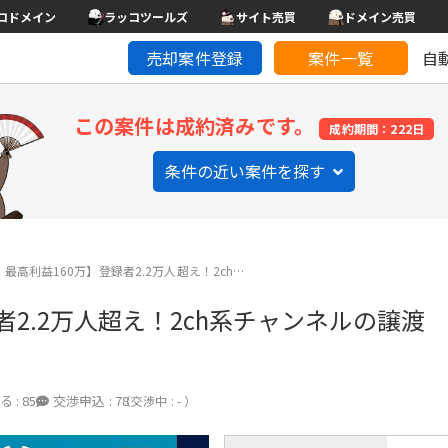
コドメイン
ラッコツールズ
サイト売買
ドメイン売買
売却案件登録
案件一覧
自
この案件は成約済みです。
成約期間：222日
条件の近い案件を探す
最高利益160万】登録者2.2万人超え！2ch…
2.2万人超え！2ch系チャンネルの譲渡
る :
85
交渉申込 :
78
（交渉中 : - ）