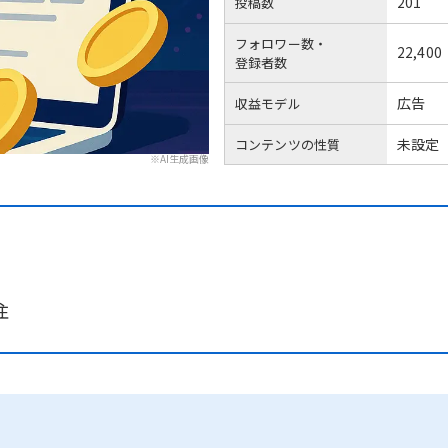
201
投稿数
フォロワー数・
22,400
登録者数
広告
収益モデル
未設定
コンテンツの性質
※AI生成画像
注