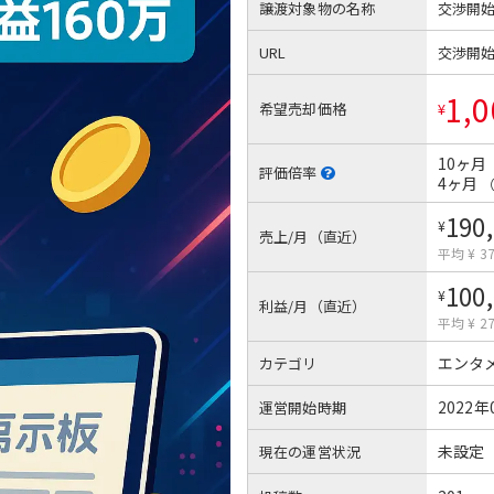
譲渡対象物の名称
交渉開
URL
交渉開
1,0
希望売却価格
¥
10ヶ月
評価倍率
4ヶ月
190
¥
売上/月（直近）
平均 ¥ 37
100
¥
利益/月（直近）
平均 ¥ 27
エンタ
カテゴリ
2022年
運営開始時期
未設定
現在の運営状況