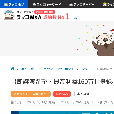
ラッコM&A
ラッコキーワード
ラッコサーバー
ラッ
(※)
案件一覧
アカウント（YouTube）
2ch
【即譲渡希望・
【即譲渡希望・最高利益160万】登録者
アカウント （YouTube）
本人確認
成約済み
公開日 :
2023/05/08
更新日 :
2023/11/19
閲覧 :
1982
気にな