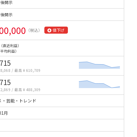
始後開示
始後開示
00,000
（税込）
値下げ
（直近利益）
（平均利益）
,715
8,068
/
最高 ¥ 610,709
,715
2,869
/
最高 ¥ 488,309
メ・芸能・トレンド
01月