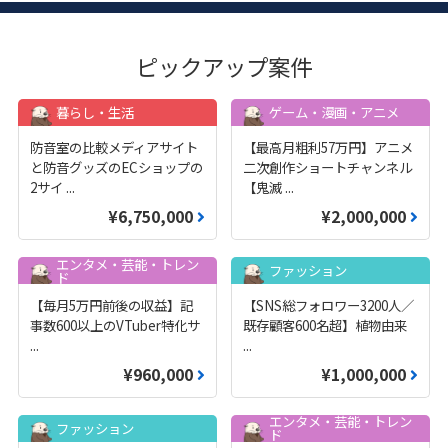
ピックアップ案件
暮らし・生活
ゲーム・漫画・アニメ
防音室の比較メディアサイト
【最高月粗利57万円】アニメ
と防音グッズのECショップの
二次創作ショートチャンネル
2サイ
...
【鬼滅
...
¥6,750,000
¥2,000,000
エンタメ・芸能・トレン
ファッション
ド
【毎月5万円前後の収益】記
【SNS総フォロワー3200人／
事数600以上のVTuber特化サ
既存顧客600名超】植物由来
...
...
¥960,000
¥1,000,000
エンタメ・芸能・トレン
ファッション
ド