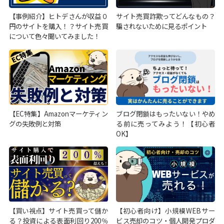
【事例紹介】ヒトデさんが収益０
サイト売買詐欺ってどんなもの？
円のサイトを購入！？サイト売買
騙されないために見るポイント
について色々聞いてみました！
【EC特集】Amazonマーケティン
ブログ閉鎖はもったいない！やめ
グの失敗例と対策
る前に売ってみよう！【初心者
OK】
【買い視点】サイト売買って儲か
【初心者向け】小規模WEBサー
る？投資による表面利回り200％
ビス売却のコツ・個人開発プロダ