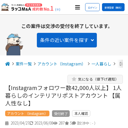
ログイン
新規登録（無料）
(※)
この案件は交渉の受付を終了しています。
条件の近い案件を探す
案件一覧
アカウント（Instagram）
一人暮らし
【In
気になる（値下げ通知）
【Instagramフォロワー数42,000人以上】 1人
暮らしのインテリアリポストアカウント 【属
人性なし】
アカウント （Instagram）
本人確認
受付終了
2023/04/27
2023/06/08
287
5
3
（交渉中 : - ）