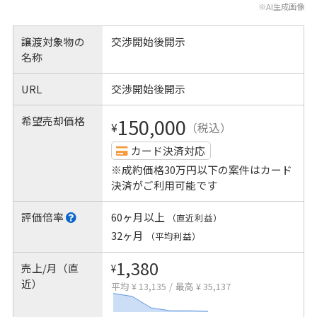
※AI生成画像
譲渡対象物の
交渉開始後開示
名称
URL
交渉開始後開示
希望売却価格
150,000
¥
（税込）
カード決済対応
※成約価格30万円以下の案件はカード
決済がご利用可能です
評価倍率
60ヶ月以上
（直近利益）
32ヶ月
（平均利益）
1,380
売上/月（直
¥
近）
平均 ¥ 13,135
/
最高 ¥ 35,137