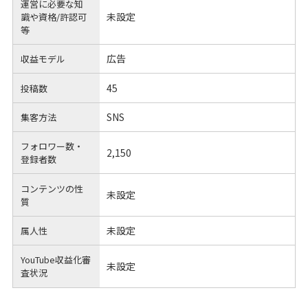
運営に必要な知
未設定
識や
資格/許認可
等
広告
収益モデル
45
投稿数
SNS
集客方法
フォロワー数・
2,150
登録者数
コンテンツの性
未設定
質
未設定
属人性
YouTube収益化審
未設定
査状況