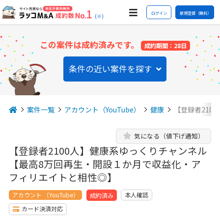
ログイン
新規登録（無料）
(※)
この案件は成約済みです。
成約期間：28日
条件の近い案件を探す
案件一覧
アカウント（YouTube）
健康
【登録者210
気になる（値下げ通知）
【登録者2100人】健康系ゆっくりチャンネル
【最高8万回再生・開設１か月で収益化・ア
フィリエイトと相性◎】
アカウント （YouTube）
本人確認
成約済み
カード決済対応