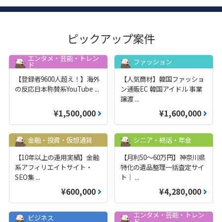
ピックアップ案件
エンタメ・芸能・トレン
ファッション
ド
【登録者9600人超え！】海外
【人気商材】韓国ファッショ
の反応日本称賛系YouTube
...
ン通販EC 韓国アイドル 事業
譲渡
...
¥1,500,000
¥1,600,000
金融・投資・仮想通貨
シニア・終活・年金
【10年以上の運用実績】金融
【月利50〜60万円】神奈川県
系アフィリエイトサイト・
特化の遺品整理一括査定サイ
SEO集
...
ト｜
...
¥600,000
¥4,280,000
エンタメ・芸能・トレン
ビジネス
ド