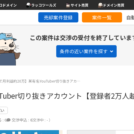
コドメイン
ラッコツールズ
サイト売買
ドメイン売買
売却案件登録
案件一覧
自
この案件は交渉の受付を終了していま
条件の近い案件を探す
月利益約20万】某有名YouTuber切り抜きアカ…
Tuber切り抜きアカウント【登録者2万人
ばい
 :
6
交渉申込 :
6
（交渉中 : - ）