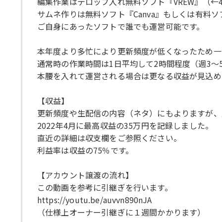
編集作業はテロップ入れ無料ソフト『VREW』（←
サムネ作りは無料ソフト『Canva』もしくは有料ソフト『
ご自身にあったソフトで誰でも運営可能です。
本年度より多忙により更新頻度が低くなったため一
通常時の作業時間は1日平均して2時間程度（週3～
本腰を入れて運営される場合は更なる収益が見込め
【収益】
更新頻度や生配信の内容（ネタ）にもよりますが、月
2022年4月に最高収益の35万円を記録しました。
直近の詳細は収支欄をご参照ください。
利益率は収益の75％です。
【アカウント譲渡の流れ】
この動画を参考に引継ぎを行います。
https://youtu.be/auvvn890nJA
（仕様上オーナー引継ぎに１週間かかります）