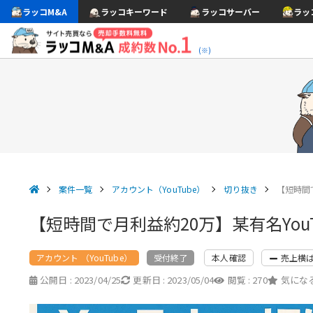
ラッコM&A
ラッコキーワード
ラッコサーバー
ラッ
(※)
案件一覧
アカウント（YouTube）
切り抜き
【短時間で
【短時間で月利益約20万】某有名You
アカウント （YouTube）
本人確認
売上横
受付終了
公開日 :
2023/04/25
更新日 :
2023/05/04
閲覧 :
270
気になる