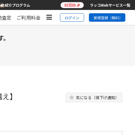
紹介プログラム
35万ID 🎉
ラッコWebサービス一覧
動査定
ご利用料金
ログイン
新規登録（無料）
す。
越え】
気になる（値下げ通知）