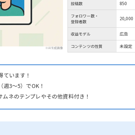
850
投稿数
フォロワー数・
20,000
登録者数
広告
収益モデル
未設定
コンテンツの性質
※AI生成画像
得ています！
（週3～5）でOK！
サムネのテンプレやその他資料付き！