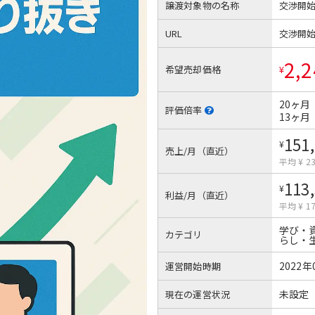
譲渡対象物の名称
交渉開
URL
交渉開
2,2
希望売却価格
¥
20ヶ月
評価倍率
13ヶ月
151
¥
売上/月（直近）
平均 ¥ 23
113
¥
利益/月（直近）
平均 ¥ 17
学び・
カテゴリ
らし・
2022年
運営開始時期
未設定
現在の運営状況