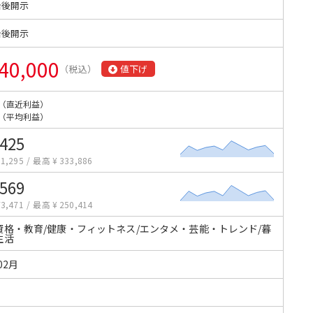
始後開示
始後開示
40,000
（税込）
値下げ
（直近利益）
（平均利益）
,425
1,295
/
最高 ¥ 333,886
,569
3,471
/
最高 ¥ 250,414
資格・教育/健康・フィットネス/エンタメ・芸能・トレンド/暮
生活
02月