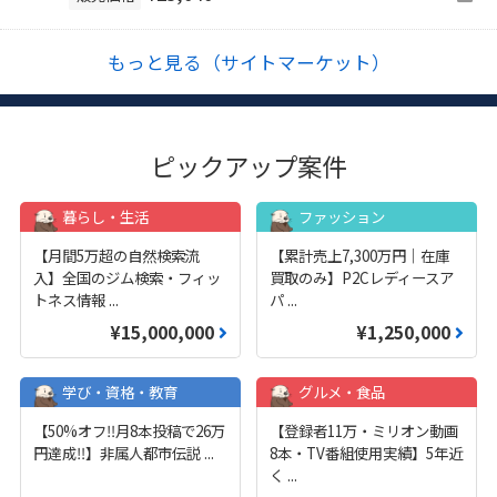
もっと見る（サイトマーケット）
ピックアップ案件
暮らし・生活
ファッション
【月間5万超の自然検索流
【累計売上7,300万円｜在庫
入】全国のジム検索・フィッ
買取のみ】P2Cレディースア
トネス情報
...
パ
...
¥15,000,000
¥1,250,000
学び・資格・教育
グルメ・食品
【50%オフ‼️月8本投稿で26万
【登録者11万・ミリオン動画
円達成‼️】非属人都市伝説
...
8本・TV番組使用実績】5年近
く
...