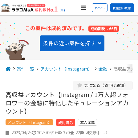
ログイン
新規登録（無料）
(※)
この案件は成約済みです。
成約期間：66日
条件の近い案件を探す
案件一覧
アカウント（Instagram）
金融
高収益アカウン
気になる（値下げ通知）
高収益アカウント【Instagram / 1万人超フォ
ロワーの金融に特化したキュレーションアカ
ウント】
アカウント （Instagram）
本人確認
成約済み
2023/04/25
2023/06/16
370
22
21
（交渉中 : - ）