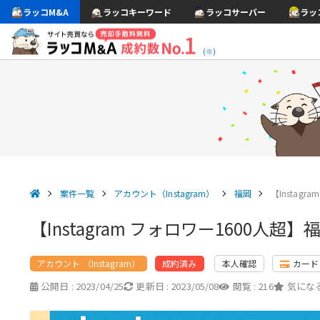
ラッコM&A
ラッコキーワード
ラッコサーバー
ラッ
(※)
案件一覧
アカウント（Instagram）
福岡
【Instag
【Instagram フォロワー1600人
アカウント （Instagram）
本人確認
カード
成約済み
公開日 :
2023/04/25
更新日 :
2023/05/08
閲覧 :
216
気になる