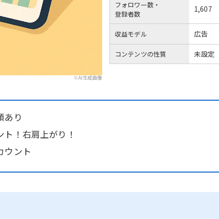
フォロワー数・
1,607
登録者数
広告
収益モデル
未設定
コンテンツの性質
※AI生成画像
頼あり
ント！右肩上がり！
カウント