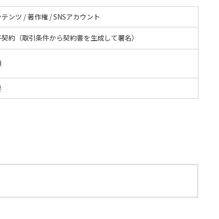
テンツ / 著作権 / SNSアカウント
子契約（取引条件から契約書を生成して署名）
額
要