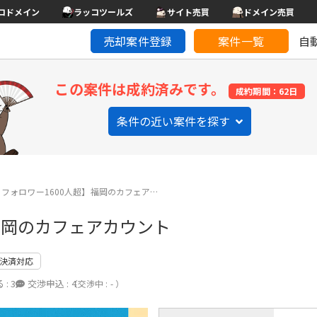
コドメイン
ラッコツールズ
サイト売買
ドメイン売買
売却案件登録
案件一覧
自
この案件は成約済みです。
成約期間：62日
条件の近い案件を探す
ram フォロワー1600人超】福岡のカフェア…
超】福岡のカフェアカウント
決済対応
 :
3
交渉申込 :
4
（交渉中 : - ）