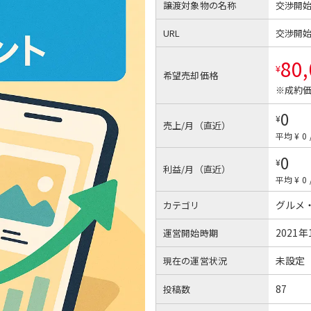
譲渡対象物の名称
交渉開
URL
交渉開
80
¥
希望売却価格
※成約価
0
¥
売上/月（直近）
平均 ¥ 0
0
¥
利益/月（直近）
平均 ¥ 0
グルメ
カテゴリ
2021年
運営開始時期
未設定
現在の運営状況
87
投稿数