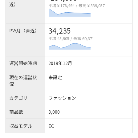
近）
平均 ¥ 178,494
/
最高 ¥ 339,057
34,235
PV/月（直近）
平均 43,905
/
最高 60,371
運営開始時期
2019年12月
現在の運営状
未設定
況
カテゴリ
ファッション
商品数
3,000
収益モデル
EC