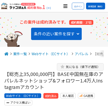
ログイン
新規登録（無料）
(※)
この案件は成約済みです。
成約期間：27日
条件の近い案件を探す
案件一覧
Webサイト（ECサイト）
アパレル
【総売上3
気になる（値下げ通知）
【総売上35,000,000円】BASE中国無在庫のア
パレルネットショップ&フォロワー1.4万人Ins
tagramアカウント
Webサイト （ECサイト）
本人確認
GA連携
成約済み
アクセス横ばい