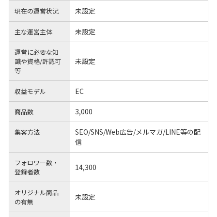
未設定
現在の運営状況
未設定
主な運営主体
運営に必要な知
未設定
識や
資格/許認可
等
EC
収益モデル
3,000
商品数
SEO/SNS/Web広告/メルマガ/LINE等の配
集客方法
信
フォロワー数・
14,300
登録者数
オリジナル商品
未設定
の有無