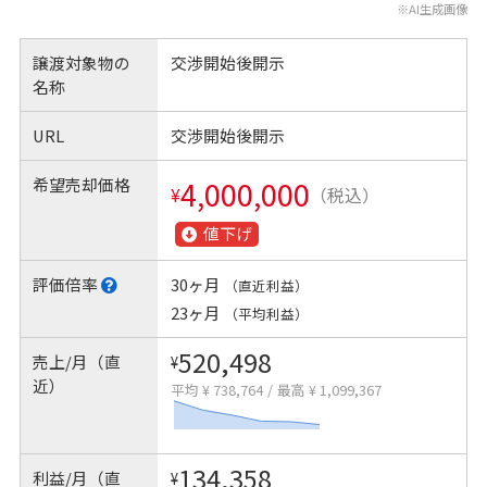
※AI生成画像
譲渡対象物の
交渉開始後開示
名称
URL
交渉開始後開示
希望売却価格
4,000,000
¥
（税込）
値下げ
評価倍率
30ヶ月
（直近利益）
23ヶ月
（平均利益）
520,498
売上/月（直
¥
近）
平均 ¥ 738,764
/
最高 ¥ 1,099,367
134,358
利益/月（直
¥