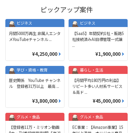
ピックアップ案件
ビジネス
ビジネス
月間5000万再生 非属人エンタ
【SaaS】年間契約1社・販路5
メYouTubeチャンネル
...
社接続済みAI目標管理一式譲
...
¥4,250,000
¥1,900,000
学び・資格・教育
暮らし・生活
歴史関係 YouTube チャンネ
【月間平均180万円の利益】
ル 登録者31万以上 最高
...
リピート多い人材系サービス
＆高ド
...
¥3,800,000
¥45,000,000
グルメ・食品
グルメ・食品
【登録者11万・ミリオン動画
EC事業：【Amazon事業】15
8本・TV番組使用実績】5年近
年以上運営、オリジナル商品