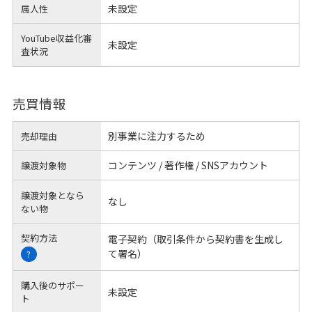
未設定
属人性
YouTube収益化審
未設定
査状況
売買情報
別事業に注力するため
売却理由
コンテンツ / 著作権 / SNSアカウント
譲渡対象物
譲渡対象となら
なし
ない物
契約方法
電子契約（取引条件から契約書を生成し
て署名）
?
購入後のサポー
未設定
ト