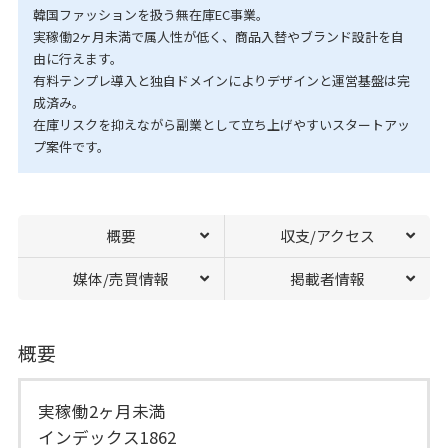
韓国ファッションを扱う無在庫EC事業。
実稼働2ヶ月未満で属人性が低く、商品入替やブランド設計を自
由に行えます。
有料テンプレ導入と独自ドメインによりデザインと運営基盤は完
成済み。
在庫リスクを抑えながら副業として立ち上げやすいスタートアッ
プ案件です。
概要
収支/アクセス
媒体/売買情報
掲載者情報
概要
実稼働2ヶ月未満
インデックス1862