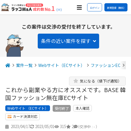
ログイン
新規登録（無料）
(※)
この案件は交渉の受付を終了しています。
条件の近い案件を探す
案件一覧
Webサイト（ECサイト）
ファッションEC
こ
気になる（値下げ通知）
これから副業やる方にオススメです。BASE 韓
国ファッション無在庫ECサイト
Webサイト （ECサイト）
本人確認
受付終了
カード決済対応
2023/04/17
2023/05/01
315
2
-
（交渉中 : - ）