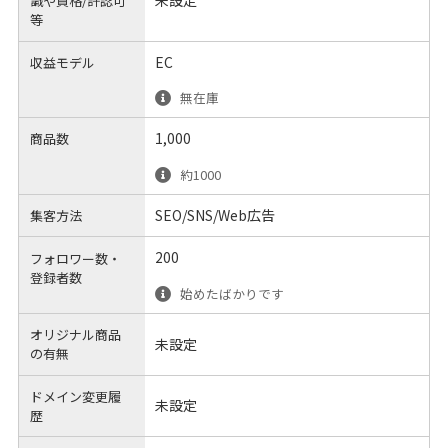
未設定
識や
資格/許認可
等
EC
収益モデル
無在庫
1,000
商品数
約1000
SEO/SNS/Web広告
集客方法
200
フォロワー数・
登録者数
始めたばかりです
オリジナル商品
未設定
の有無
ドメイン変更履
未設定
歴