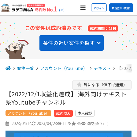
ログイン
新規登録（無料）
(※)
この案件は成約済みです。
成約期間：25日
条件の近い案件を探す
案件一覧
アカウント（YouTube）
テキスト
【2022/
気になる（値下げ通知）
【2022/12/1収益化達成】 海外向けテキスト
系Youtubeチャンネル
アカウント （YouTube）
本人確認
成約済み
2023/04/14
2023/04/23
1178
49
39
（交渉中 : - ）