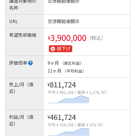
譲渡対象物の
交渉開始後開示
名称
URL
交渉開始後開示
希望売却価格
3,900,000
¥
（税込）
値下げ
評価倍率
9ヶ月
（直近利益）
11ヶ月
（平均利益）
811,724
売上/月（直
¥
近）
平均 ¥ 881,188
/
最高 ¥ 1,276,767
461,724
利益/月（直
¥
近）
平均 ¥ 356,188
/
最高 ¥ 476,767