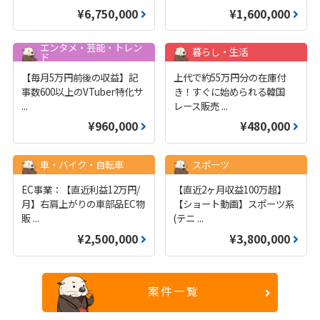
¥6,750,000
¥1,600,000
エンタメ・芸能・トレン
暮らし・生活
ド
【毎月5万円前後の収益】記
上代で約55万円分の在庫付
事数600以上のVTuber特化サ
き！すぐに始められる韓国
...
レース販売
...
¥960,000
¥480,000
車・バイク・自転車
スポーツ
EC事業：【直近利益12万円/
【直近2ヶ月収益100万超】
月】右肩上がりの車部品EC物
【ショート動画】スポーツ系
販
...
(テニ
...
¥2,500,000
¥3,800,000
案件一覧