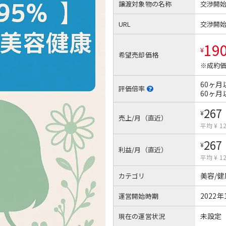
譲渡対象物の名称
交渉開
URL
交渉開
19
¥
希望売却価格
※成約価
60ヶ月
評価倍率
60ヶ月
267
¥
売上/月（直近）
平均 ¥ 1
267
¥
利益/月（直近）
平均 ¥ 1
美容/
カテゴリ
2022年
運営開始時期
未設定
現在の運営状況