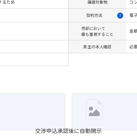
するため
コン
譲渡対象物
電
契約方法
?
売却において
金
最も重視すること
必
買主の本人確認
交渉申込承認後に自動開示