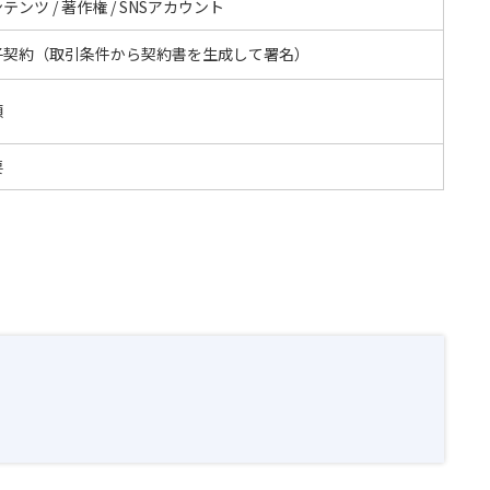
テンツ / 著作権 / SNSアカウント
子契約（取引条件から契約書を生成して署名）
額
要