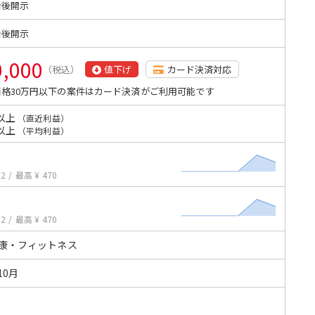
始後開示
始後開示
0,000
（税込）
値下げ
カード決済対応
格30万円以下の案件はカード決済がご利用可能です
以上
（直近利益）
以上
（平均利益）
22
/
最高 ¥ 470
22
/
最高 ¥ 470
健康・フィットネス
10月