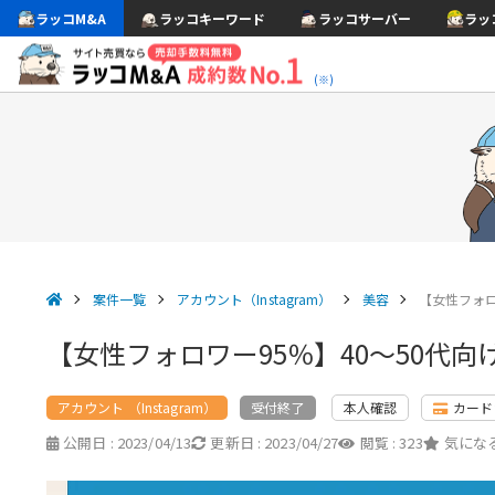
ラッコM&A
ラッコキーワード
ラッコサーバー
ラッ
(※)
案件一覧
アカウント（Instagram）
美容
【女性フォロ
【女性フォロワー95％】40〜50代
アカウント （Instagram）
本人確認
カード
受付終了
公開日 :
2023/04/13
更新日 :
2023/04/27
閲覧 :
323
気になる