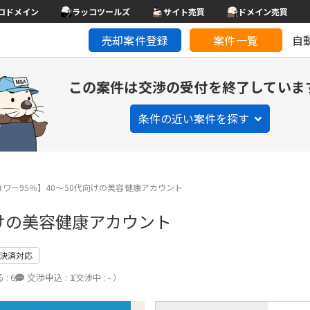
コドメイン
ラッコツールズ
サイト売買
ドメイン売買
売却案件登録
案件一覧
自
この案件は交渉の受付を終了していま
条件の近い案件を探す
ワー95％】40〜50代向けの美容健康アカウント
向けの美容健康アカウント
決済対応
 :
6
交渉申込 :
1
（交渉中 : - ）