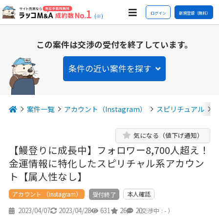
ログイン
新規登録（無料）
(※)
この案件は交渉の受付を終了しています。
条件の近い案件を探す
案件一覧
アカウント（Instagram）
スピリチュアル
気になる（値下げ通知）
【鰻登りに成長中】フォロワー8,700人超え！
金運情報に特化したスピリチャル系アカウン
ト【属人性なし】
アカウント （Instagram）
本人確認
受付終了
2023/04/07
2023/04/28
631
26
20
（交渉中 : - ）