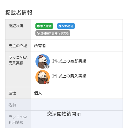
掲載者情報
認証状況
本人確認
SMS認証
適格請求書発行事業者
所有者
売主の立場
ラッコM&A
3件以上の売却実績
売買実績
1件以上の購入実績
個人
属性
名前
交渉開始後開示
ラッコM&A
利用情報