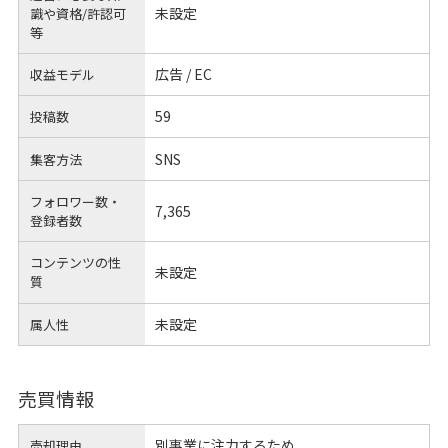
未設定
識や
資格/許認可
等
広告 / EC
収益モデル
59
投稿数
SNS
集客方法
フォロワー数・
7,365
登録者数
コンテンツの性
未設定
質
未設定
属人性
売買情報
別事業に注力するため
売却理由