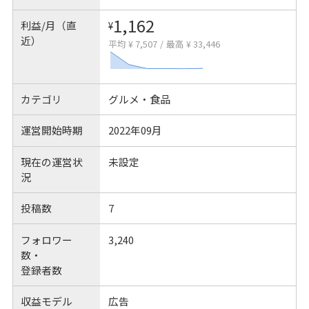
1,162
利益/月（直
¥
近）
平均 ¥ 7,507
/
最高 ¥ 33,446
カテゴリ
グルメ・食品
運営開始時期
2022年09月
現在の運営状
未設定
況
投稿数
7
フォロワー
3,240
数・
登録者数
収益モデル
広告