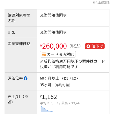
※AI生成画像
譲渡対象物の
交渉開始後開示
名称
URL
交渉開始後開示
希望売却価格
260,000
¥
（税込）
値下げ
カード決済対応
※成約価格30万円以下の案件はカード
決済がご利用可能です
評価倍率
60ヶ月以上
（直近利益）
35ヶ月
（平均利益）
1,162
売上/月（直
¥
近）
平均 ¥ 7,507
/
最高 ¥ 33,446