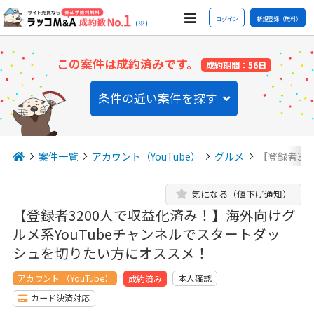
ログイン
新規登録（無料）
(※)
この案件は成約済みです。
成約期間：56日
条件の近い案件を探す
案件一覧
アカウント（YouTube）
グルメ
【登録者32
気になる（値下げ通知）
【登録者3200人で収益化済み！】海外向けグ
ルメ系YouTubeチャンネルでスタートダッ
シュを切りたい方にオススメ！
アカウント （YouTube）
本人確認
成約済み
カード決済対応