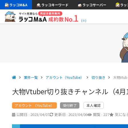
ラッコM&A
ラッコキーワード
ラッコサーバー
ラッ
(※)
案件一覧
アカウント（YouTube）
切り抜き
大物Vtu
大物Vtuber切り抜きチャンネル（4
アカウント （YouTube）
本人確認
受付終了
公開日 :
2023/04/07
更新日 :
2023/04/06
閲覧 :
227
気になる