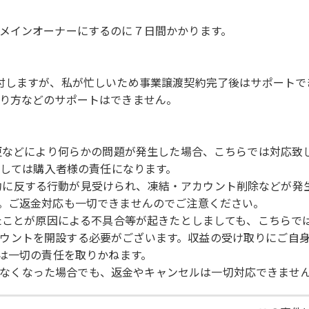
メインオーナーにするのに７日間かかります。
付しますが、私が忙しいため事業譲渡契約完了後はサポートで
り方などのサポートはできません。
、の規約変更などにより何らかの問題が発生した場合、こちらでは対
ましては購入者様の責任になります。
使用規約に反する行動が見受けられ、凍結・アカウント削除などが
。ご返金対応も一切できませんのでご注意ください。
デートされたことが原因による不具合等が起きたとしましても、こちら
e アカウントを開設する必要がございます。収益の受け取りにご
方は一切の責任を取りかねます。
け取れなくなった場合でも、返金やキャンセルは一切対応できま