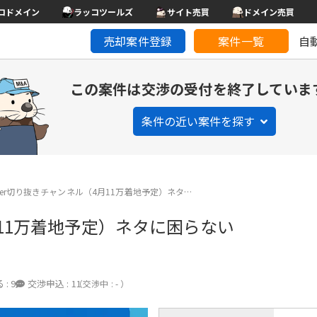
コドメイン
ラッコツールズ
サイト売買
ドメイン売買
売却案件登録
案件一覧
自
この案件は交渉の受付を終了していま
条件の近い案件を探す
ber切り抜きチャンネル（4月11万着地予定）ネタ…
月11万着地予定）ネタに困らない
 :
9
交渉申込 :
11
（交渉中 : - ）