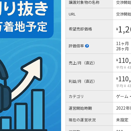
譲渡対象物の名称
交渉開
URL
交渉開
1,2
希望売却価格
¥
11ヶ月
評価倍率
28ヶ月
110
¥
売上/月（直近）
平均 ¥ 43
110
¥
利益/月（直近）
平均 ¥ 43
ゲーム
カテゴリ
2022年
運営開始時期
未設定
現在の運営状況