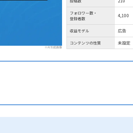
210
投稿数
フォロワー数・
4,100
登録者数
広告
収益モデル
未設定
コンテンツの性質
※AI生成画像