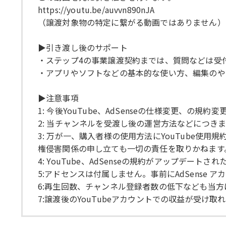
https://youtu.be/auvvn890nJA
（譲渡対象物の特定に繋がる動画ではありません）
▶引き渡し後のサポート
・ステップ4の事業譲渡契約までは、質問などは受
・アプリやソフトなどの基本的な使い方、編集のや
▶注意事項
1: 今後YouTube、AdSenseの仕様変更
2: 当チャンネルを受渡し後の運営方法などにつき
3: 万が一、購入者様の使用方法にYouTube
権侵害関係の申し立ても一切の責任を取りかねます
4: YouTube、AdSenseの規約がアップ
5:アドセンスは付属しません。事前にAdSens
6:再生回数、チャンネル登録者数の低下なども当
7:譲渡後のYouTubeアカウントでの収益が受