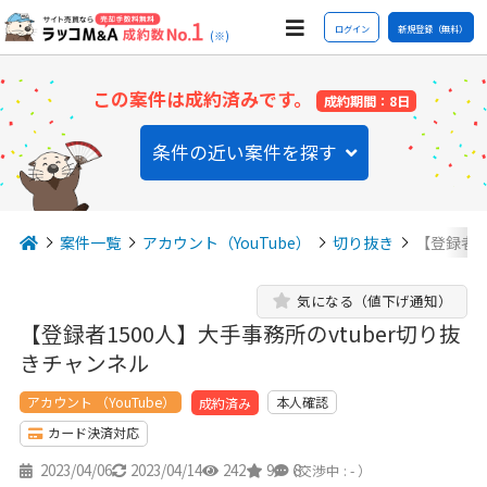
ログイン
新規登録（無料）
(※)
この案件は成約済みです。
成約期間：8日
条件の近い案件を探す
案件一覧
アカウント（YouTube）
切り抜き
【登録者1
気になる（値下げ通知）
【登録者1500人】大手事務所のvtuber切り抜
きチャンネル
アカウント （YouTube）
本人確認
成約済み
カード決済対応
2023/04/06
2023/04/14
242
9
8
（交渉中 : - ）