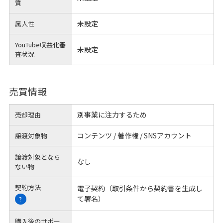
質
未設定
属人性
YouTube収益化審
未設定
査状況
売買情報
別事業に注力するため
売却理由
コンテンツ / 著作権 / SNSアカウント
譲渡対象物
譲渡対象となら
なし
ない物
契約方法
電子契約（取引条件から契約書を生成し
て署名）
?
購入後のサポー