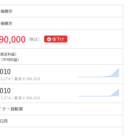
始後開示
始後開示
90,000
（税込）
値下げ
（直近利益）
（平均利益）
,010
3,374
/
最高 ¥ 386,010
,010
7,374
/
最高 ¥ 306,010
イク・自転車
02月