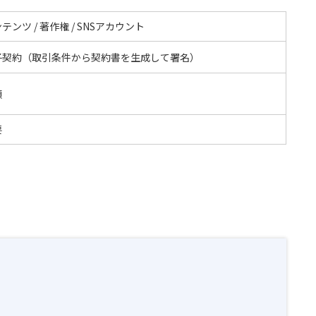
テンツ / 著作権 / SNSアカウント
子契約（取引条件から契約書を生成して署名）
額
要