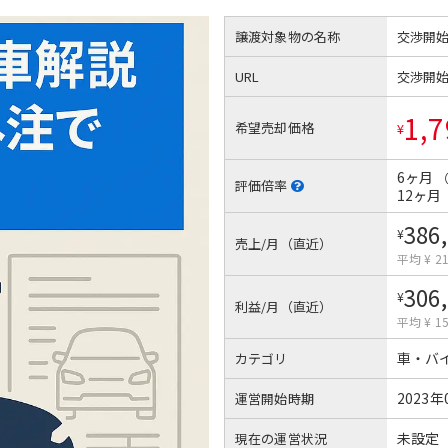
譲渡対象物の名称
交渉開
URL
交渉開
1,7
希望売却価格
¥
6ヶ月
評価倍率
12ヶ月
386
¥
売上/月（直近）
平均 ¥ 21
306
¥
利益/月（直近）
平均 ¥ 15
車・バ
カテゴリ
2023年
運営開始時期
未設定
現在の運営状況