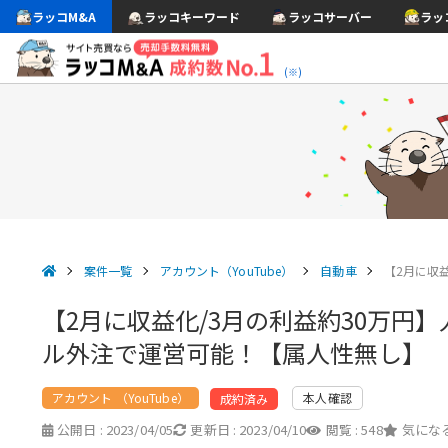
ラッコM&A
ラッコキーワード
ラッコサーバー
ラッ
(※)
案件一覧
アカウント（YouTube）
自動車
【2月に収
【2月に収益化/3月の利益約30万円
ル外注で運営可能！【属人性無し】
アカウント （YouTube）
本人確認
成約済み
公開日 :
2023/04/05
更新日 :
2023/04/10
閲覧 :
548
気になる