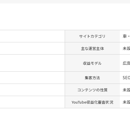
車
サイトカテゴリ
未
主な運営主体
広
収益モデル
SE
集客方法
未
コンテンツの性質
未
YouTube収益化審査状況