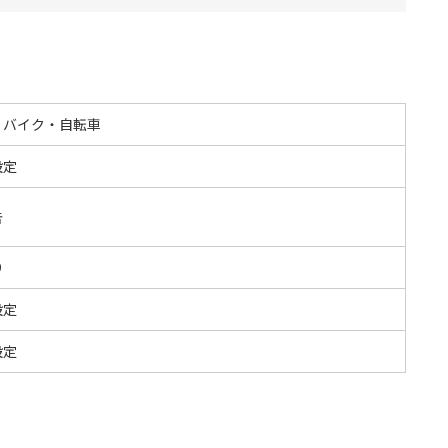
・バイク・自転車
設定
告
O
設定
設定