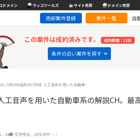
コドメイン
ラッコツールズ
サイト売買
ドメイン売買
売却案件登録
案件一覧
自
この案件は成約済みです。
成約期間：12日
条件の近い案件を探す
益化/3月の利益約30万円】人工音声を用いた自動車…
】人工音声を用いた自動車系の解説CH。最
 :
24
交渉申込 :
23
（交渉中 : - ）