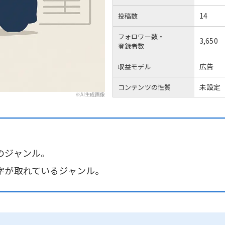
14
投稿数
フォロワー数・
3,650
登録者数
広告
収益モデル
未設定
コンテンツの性質
※AI生成画像
のジャンル。
字が取れているジャンル。