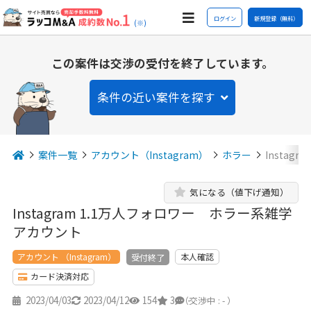
ログイン
新規登録（無料）
(※)
この案件は交渉の受付を終了しています。
条件の近い案件を探す
案件一覧
アカウント（Instagram）
ホラー
Insta
気になる（値下げ通知）
Instagram 1.1万人フォロワー ホラー系雑学
アカウント
アカウント （Instagram）
本人確認
受付終了
カード決済対応
2023/04/03
2023/04/12
154
3
-
（交渉中 : - ）