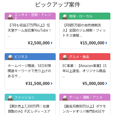
ピックアップ案件
エンタメ・芸能・トレン
地域・ローカル
ド
【7月も収益27万円以上】任
【月間5万超の自然検索流
天堂ゲーム反応集YouTube！
入】全国のジム検索・フィッ
...
トネス情報
...
¥2,500,000
¥15,000,000
ビジネス
グルメ・食品
ホームページ関連、SEO対策
EC事業：【Amazon事業】15
関連キーワードで売り上げの
年以上運営、オリジナル商品
あるサ
...
...
¥31,500,000
¥5,000,000
ファッション
ゲーム・漫画・アニメ
【累計売上7,300万円｜在庫
【最高月商80万以上】ポケモ
買取のみ】P2Cレディースア
ンカードオリパ専門BASEサ