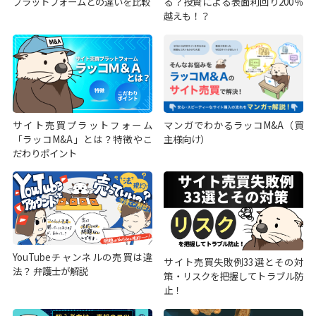
プラットフォームとの違いを比較
る？投資による表面利回り200％
越えも！？
サイト売買プラットフォーム
マンガでわかるラッコM&A（買
「ラッコM&A」とは？特徴やこ
主様向け）
だわりポイント
YouTubeチャンネルの売買は違
サイト売買失敗例33選とその対
法？ 弁護士が解説
策・リスクを把握してトラブル防
止！