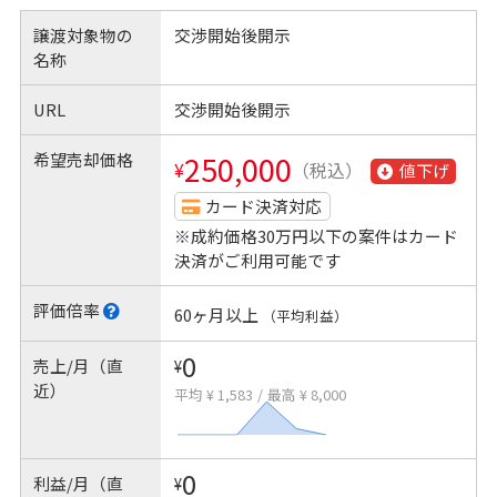
譲渡対象物の
交渉開始後開示
名称
URL
交渉開始後開示
希望売却価格
250,000
¥
（税込）
値下げ
カード決済対応
※成約価格30万円以下の案件はカード
決済がご利用可能です
評価倍率
60ヶ月以上
（平均利益）
0
売上/月（直
¥
近）
平均 ¥ 1,583
/
最高 ¥ 8,000
0
利益/月（直
¥