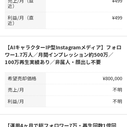
売上/月（直
¥499
近）
利益/月（直
¥499
近）
【AIキャラクターIP型Instagramメディア】フォロ
ワー1.7万人／月間インプレッション約500万／
100万再生実績あり／非属人・顔出し不要
希望売却価格
¥800,000
売上/月
不明
利益/月
不明
【運用4ヶ月で総フォロワー7万・再生回数1億回