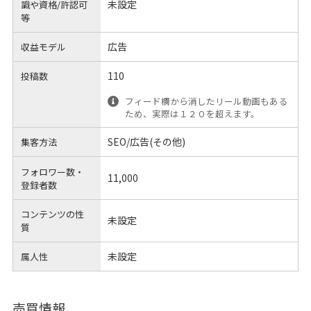
未設定
識や
資格/許認可
等
広告
収益モデル
110
投稿数
フィード欄から消したリール動画もある
ため、実際は１２０を超えます。
SEO/広告(その他)
集客方法
フォロワー数・
11,000
登録者数
コンテンツの性
未設定
質
未設定
属人性
売買情報