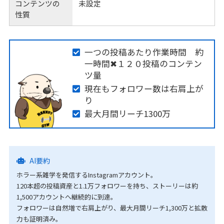
コンテンツの
未設定
性質
一つの投稿あたり作業時間 約
一時間✖１２０投稿のコンテン
ツ量
現在もフォロワー数は右肩上が
り
最大月間リーチ1300万
AI要約
ホラー系雑学を発信するInstagramアカウント。
120本超の投稿資産と1.1万フォロワーを持ち、ストーリーは約
1,500アカウントへ継続的に到達。
フォロワーは自然増で右肩上がり、最大月間リーチ1,300万と拡散
力も証明済み。