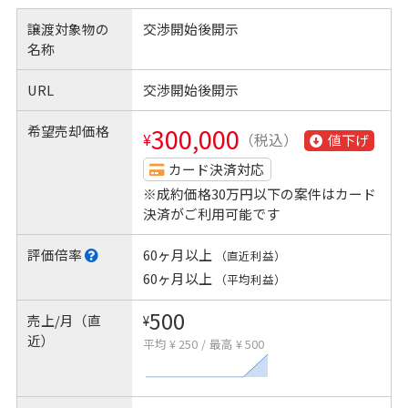
譲渡対象物の
交渉開始後開示
名称
URL
交渉開始後開示
希望売却価格
300,000
¥
（税込）
値下げ
カード決済対応
※成約価格30万円以下の案件はカード
決済がご利用可能です
評価倍率
60ヶ月以上
（直近利益）
60ヶ月以上
（平均利益）
500
売上/月（直
¥
近）
平均 ¥ 250
/
最高 ¥ 500