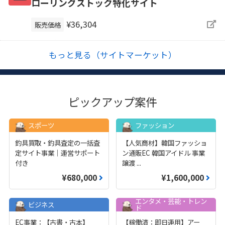
ローリングストック特化サイト
¥36,304
販売価格
もっと見る（サイトマーケット）
ピックアップ案件
スポーツ
ファッション
釣具買取・釣具査定の一括査
【人気商材】韓国ファッショ
定サイト事業｜運営サポート
ン通販EC 韓国アイドル 事業
付き
譲渡
...
¥680,000
¥1,600,000
エンタメ・芸能・トレン
ビジネス
ド
EC事業：【古書・古本】
【稼働済：即日運用】アー