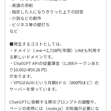
- 英語の添削
- 指定した人になりきりった上での回答
- 小説などの創作
- ビジネス等の壁打ち
など
■発生するコストとしては、
・ドメイン（.me→2,728円/年間）LINEも利用す
る新しいドメインです。
・ChatGPT APIの従量課金（1,000トークンあた
り$0.002=約0.26 円）
があります。
・VPSはVultrという月額6ドル（800円ほど）の
サーバーを使っています。
ChatGPTに依頼する際のプロンプトの調整や、
ページの改修には（node.js）の知識が必要にな