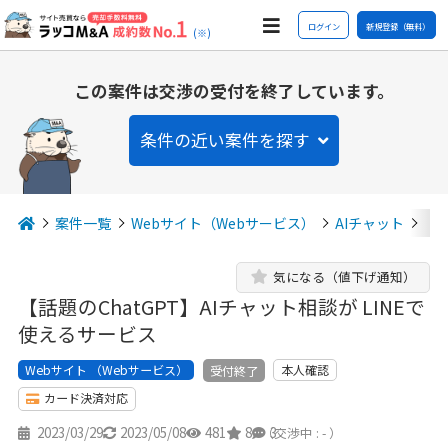
ログイン
新規登録（無料）
(※)
この案件は交渉の受付を終了しています。
条件の近い案件を探す
案件一覧
Webサイト（Webサービス）
AIチャット
【話
気になる（値下げ通知）
【話題のChatGPT】AIチャット相談が LINEで
使えるサービス
Webサイト （Webサービス）
本人確認
受付終了
カード決済対応
2023/03/29
2023/05/08
481
8
3
（交渉中 : - ）