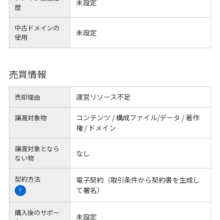
未設定
歴
中古ドメインの
未設定
使用
売買情報
運営リソース不足
売却理由
コンテンツ / 構成ファイル/データ / 著作
譲渡対象物
権 / ドメイン
譲渡対象となら
なし
ない物
契約方法
電子契約（取引条件から契約書を生成し
て署名）
?
購入後のサポー
未設定