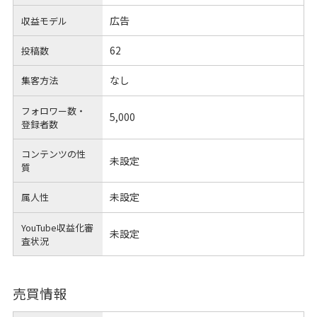
広告
収益モデル
62
投稿数
なし
集客方法
フォロワー数・
5,000
登録者数
コンテンツの性
未設定
質
未設定
属人性
YouTube収益化審
未設定
査状況
売買情報