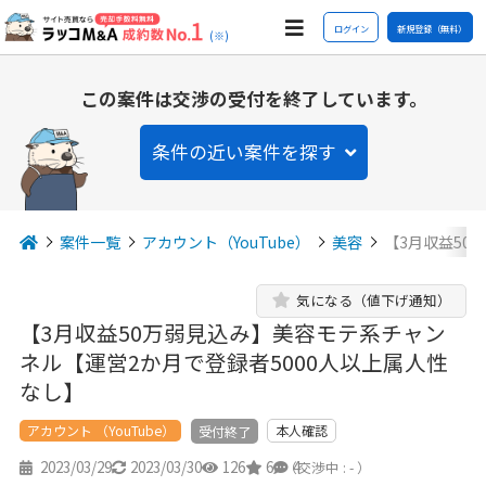
ログイン
新規登録（無料）
(※)
この案件は交渉の受付を終了しています。
条件の近い案件を探す
案件一覧
アカウント（YouTube）
美容
【3月収益50
気になる（値下げ通知）
【3月収益50万弱見込み】美容モテ系チャン
ネル【運営2か月で登録者5000人以上属人性
なし】
アカウント （YouTube）
本人確認
受付終了
2023/03/29
2023/03/30
126
6
4
（交渉中 : - ）