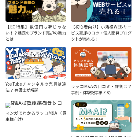
【EC特集】数億円も夢じゃな
【初心者向け】小規模WEBサー
い！？話題のブランド売却の魅力
ビス売却のコツ・個人開発プロダ
とは
クトが売れる！
YouTubeチャンネルの売買は違
ラッコM&Aの口コミ・評判は？
法？ 弁護士が解説
事例・体験記事まとめ
マンガでわかるラッコM&A（買
主様向け）