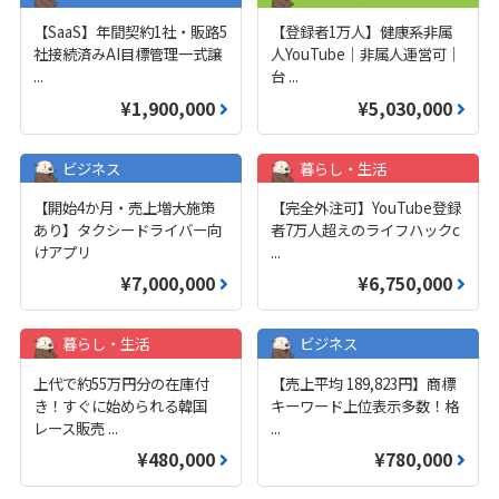
【SaaS】年間契約1社・販路5
【登録者1万人】健康系非属
社接続済みAI目標管理一式譲
人YouTube｜非属人運営可｜
...
台
...
¥1,900,000
¥5,030,000
ビジネス
暮らし・生活
【開始4か月・売上増大施策
【完全外注可】YouTube登録
あり】タクシードライバー向
者7万人超えのライフハックc
けアプリ
...
¥7,000,000
¥6,750,000
暮らし・生活
ビジネス
上代で約55万円分の在庫付
【売上平均 189,823円】商標
き！すぐに始められる韓国
キーワード上位表示多数！格
レース販売
...
...
¥480,000
¥780,000