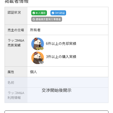
掲載者情報
認証状況
本人確認
SMS認証
適格請求書発行事業者
所有者
売主の立場
ラッコM&A
6件以上の売却実績
売買実績
3件以上の購入実績
個人
属性
名前
交渉開始後開示
ラッコM&A
利用情報