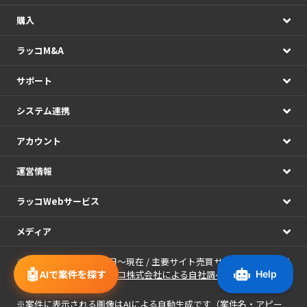
購入
ラッコM&A
サポート
システム連携
アカウント
運営情報
ラッコWebサービス
メディア
※期間：2021年01月01日～現在 / 主要サイト売買サービス7社の公開
🤖
AIで案件を探す
情報の日次集計（
ラッコ株式会社による自社調べ
）
※
案件に表示される画像
はAIによる自動生成です（案件名・アピー