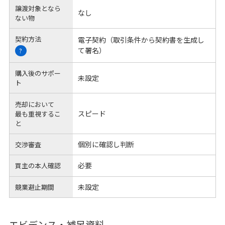
譲渡対象となら
なし
ない物
契約方法
電子契約（取引条件から契約書を生成し
て署名）
?
購入後のサポー
未設定
ト
売却において
スピード
最も重視するこ
と
個別に確認し判断
交渉審査
必要
買主の本人確認
未設定
競業避止期間
エビデンス・補足資料