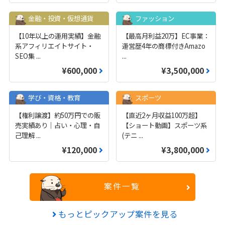
金融・投資・仮想通貨
ファッション
【10年以上の運用実績】金融
【最高月利益20万】EC事業：
系アフィリエイトサイト・
運営歴4年の商標付きAmazo
SEO集
...
...
¥600,000
¥3,500,000
学び・資格・教育
スポーツ
【権利譲渡】約50万円での販
【直近2ヶ月収益100万超】
売実績あり｜占い・心理・自
【ショート動画】スポーツ系
己理解
...
(テニ
...
¥120,000
¥3,800,000
案件一覧
もっとピックアップ案件を見る