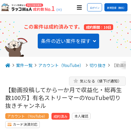
ログイン
新規登録（無料）
(※)
この案件は成約済みです。
成約期間：10日
条件の近い案件を探す
案件一覧
アカウント（YouTube）
切り抜き
【動画投
気になる（値下げ通知）
【動画投稿してから一か月で収益化・総再生
数100万】有名ストリーマーのYouTube切り
抜きチャンネル
アカウント （YouTube）
本人確認
成約済み
カード決済対応