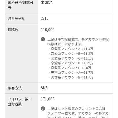
未設定
識や
資格/許認可
等
なし
収益モデル
110,000
投稿数
上記は平均投稿数で、各アカウントの投
稿数は以下になります。
・恋愛系アカウントA→11.4万
・恋愛系アカウントB→11.2万
・恋愛系アカウントC→12.1万
・恋愛系アカウントD→10.9万
・恋愛系アカウントE→9.8万
・美容系アカウントA→11.7万
・美容系アカウントB→11.7万
SNS
集客方法
171,000
フォロワー数・
登録者数
上記はセット販売のアカウントの合計
フォロワー数です。アカウントの各アカ
ウントのフォロワー数は、概要をご覧く