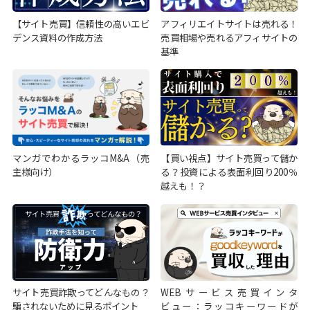
【サイト売買】信頼性の高いエビ
アフィリエイトサイトは売れる！
デンス資料の作成方法
売買相場や売れるアフィサイトの
基準
マンガでわかるラッコM&A（売
【買い視点】サイト売買って儲か
主様向け）
る？投資による表面利回り200％
越えも！？
サイト売買詐欺ってどんなもの？
WEBサービス売買インタ
騙されないために見るポイント
ビュー：ラッコキーワードが