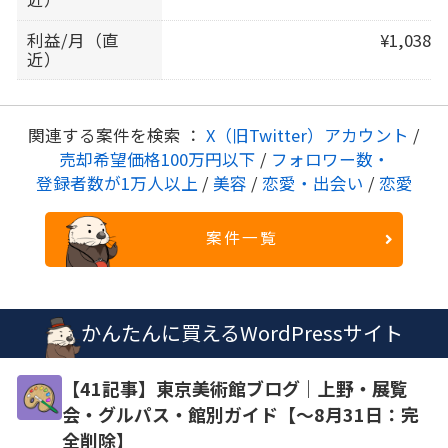
利益/月（直
¥1,038
近）
関連する案件を検索 ：
X（旧Twitter）アカウント
/
売却希望価格100万円以下
/
フォロワー数・
登録者数が1万人以上
/
美容
/
恋愛・出会い
/
恋愛
案件一覧
かんたんに買えるWordPressサイト
【41記事】東京美術館ブログ｜上野・展覧
会・グルパス・館別ガイド【～8月31日：完
全削除】