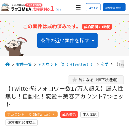
ログイン
新規登録（無料）
(※)
この案件は成約済みです。
成約期間：1時間
条件の近い案件を探す
案件一覧
アカウント（X（旧Twitter））
恋愛
【Twi
気になる（値下げ通知）
【Twitter総フォロワー数17万人超え】属人性
無し！自動化！恋愛＋美容アカウント7つセッ
ト
アカウント （X（旧Twitter））
本人確認
成約済み
運営期間10年以上