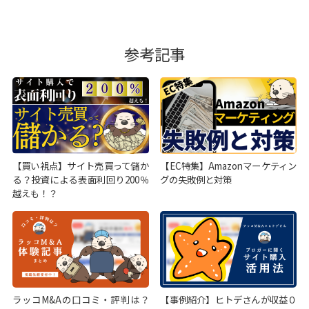
参考記事
【買い視点】サイト売買って儲か
【EC特集】Amazonマーケティン
る？投資による表面利回り200％
グの失敗例と対策
越えも！？
ラッコM&Aの口コミ・評判は？
【事例紹介】ヒトデさんが収益０