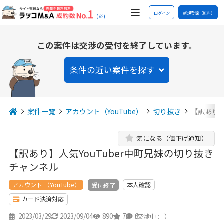
ログイン
新規登録（無料）
(※)
この案件は交渉の受付を終了しています。
条件の近い案件を探す
案件一覧
アカウント（YouTube）
切り抜き
【訳あり】
気になる（値下げ通知）
【訳あり】人気YouTuber中町兄妹の切り抜き
チャンネル
アカウント （YouTube）
本人確認
受付終了
カード決済対応
2023/03/29
2023/09/04
890
7
6
（交渉中 : - ）