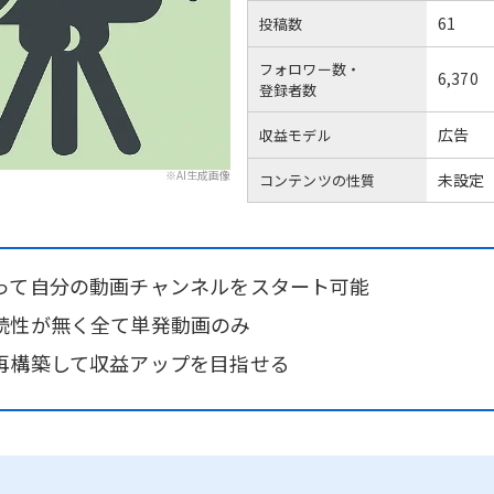
61
投稿数
フォロワー数・
6,370
登録者数
広告
収益モデル
※AI生成画像
未設定
コンテンツの性質
って自分の動画チャンネルをスタート可能
続性が無く全て単発動画のみ
再構築して収益アップを目指せる