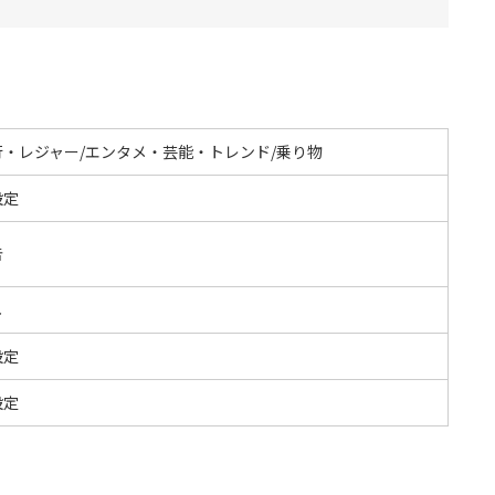
行・レジャー/エンタメ・芸能・トレンド/乗り物
設定
告
し
設定
設定