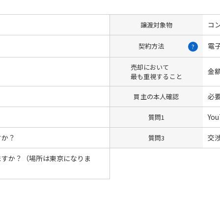
コン
譲渡対象物
電
契約方法
?
売却において
金
最も重視すること
必
買主の本人確認
Yo
質問1
すか？
交
質問3
ますか？（場所は東京になりま