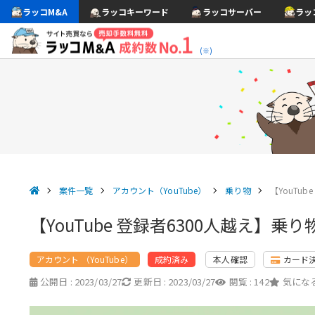
ラッコM&A
ラッコキーワード
ラッコサーバー
ラッ
(※)
案件一覧
アカウント（YouTube）
乗り物
【YouTu
【YouTube 登録者6300人越え
アカウント （YouTube）
本人確認
カード
成約済み
公開日 :
2023/03/27
更新日 :
2023/03/27
閲覧 :
142
気になる