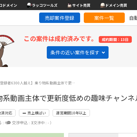
コドメイン
ラッコツールズ
サイト売買
ドメイン売買
売却案件登録
案件一覧
自
この案件は成約済みです。
成約期間：13日
条件の近い案件を探す
be 登録者6300人越え】乗り物系動画主体で更…
】乗り物系動画主体で更新度低めの趣味チャンネ
決済対応
売上横ばい
運営期間10年以上
 :
4
交渉申込 :
3
（交渉中 : - ）