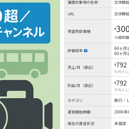
譲渡対象物の名称
交渉開
URL
交渉開
30
¥
希望売却価格
※成約価
60ヶ月
評価倍率
60ヶ月
792
¥
売上/月（直近）
平均 ¥ 1,
792
¥
利益/月（直近）
平均 ¥ 1,
旅行・
カテゴリ
2006年
運営開始時期
未設定
現在の運営状況