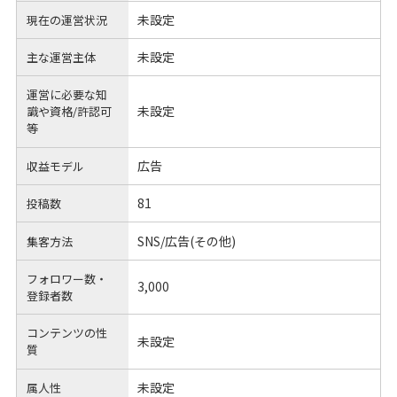
未設定
現在の運営状況
未設定
主な運営主体
運営に必要な知
未設定
識や
資格/許認可
等
広告
収益モデル
81
投稿数
SNS/広告(その他)
集客方法
フォロワー数・
3,000
登録者数
コンテンツの性
未設定
質
未設定
属人性