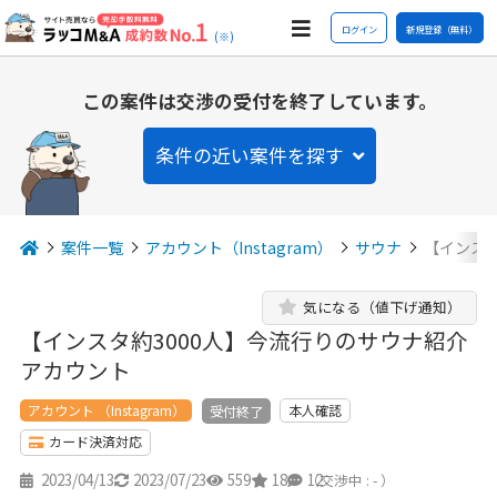
ログイン
新規登録（無料）
(※)
この案件は交渉の受付を終了しています。
条件の近い案件を探す
案件一覧
アカウント（Instagram）
サウナ
【インスタ
気になる（値下げ通知）
【インスタ約3000人】今流行りのサウナ紹介
アカウント
アカウント （Instagram）
本人確認
受付終了
カード決済対応
2023/04/13
2023/07/23
559
18
12
（交渉中 : - ）