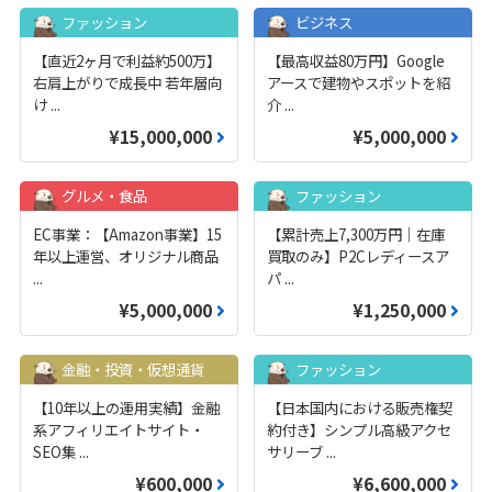
ファッション
ビジネス
【直近2ヶ月で利益約500万】
【最高収益80万円】Google
右肩上がりで成長中 若年層向
アースで建物やスポットを紹
け
...
介
...
¥15,000,000
¥5,000,000
グルメ・食品
ファッション
EC事業：【Amazon事業】15
【累計売上7,300万円｜在庫
年以上運営、オリジナル商品
買取のみ】P2Cレディースア
...
パ
...
¥5,000,000
¥1,250,000
金融・投資・仮想通貨
ファッション
【10年以上の運用実績】金融
【日本国内における販売権契
系アフィリエイトサイト・
約付き】シンプル高級アクセ
SEO集
...
サリーブ
...
¥600,000
¥6,600,000