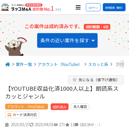
ログイン
新規登録（無料）
(※)
この案件は成約済みです。
成約期間：6日
条件の近い案件を探す
案件一覧
アカウント（YouTube）
スカッと系
【YOU
気になる（値下げ通知）
【YOUTUBE収益化済1000人以上】朗読系ス
カッとジャンル
アカウント （YouTube）
本人確認
成約済み
カード決済対応
2023/03/27
2023/04/01
271
13
11
（交渉中 : - ）