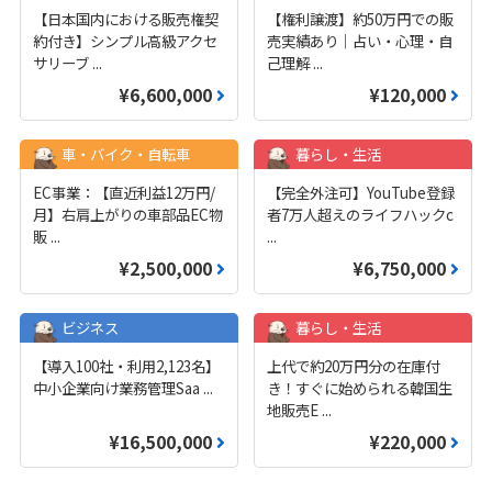
【日本国内における販売権契
【権利譲渡】約50万円での販
約付き】シンプル高級アクセ
売実績あり｜占い・心理・自
サリーブ
...
己理解
...
¥6,600,000
¥120,000
車・バイク・自転車
暮らし・生活
EC事業：【直近利益12万円/
【完全外注可】YouTube登録
月】右肩上がりの車部品EC物
者7万人超えのライフハックc
販
...
...
¥2,500,000
¥6,750,000
ビジネス
暮らし・生活
【導入100社・利用2,123名】
上代で約20万円分の在庫付
中小企業向け業務管理Saa
...
き！すぐに始められる韓国生
地販売E
...
¥16,500,000
¥220,000