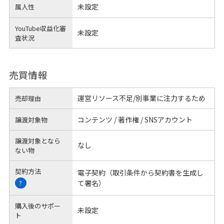
未設定
属人性
YouTube収益化審
未設定
査状況
売買情報
運営リソース不足/別事業に注力するため
売却理由
コンテンツ / 著作権 / SNSアカウント
譲渡対象物
譲渡対象となら
なし
ない物
契約方法
電子契約（取引条件から契約書を生成し
て署名）
?
購入後のサポー
未設定
ト