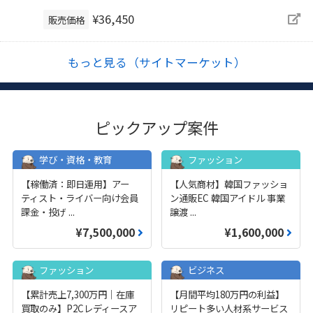
¥36,450
販売価格
もっと見る（サイトマーケット）
ピックアップ案件
学び・資格・教育
ファッション
【稼働済：即日運用】アー
【人気商材】韓国ファッショ
ティスト・ライバー向け会員
ン通販EC 韓国アイドル 事業
課金・投げ
...
譲渡
...
¥7,500,000
¥1,600,000
ファッション
ビジネス
【累計売上7,300万円｜在庫
【月間平均180万円の利益】
買取のみ】P2Cレディースア
リピート多い人材系サービス