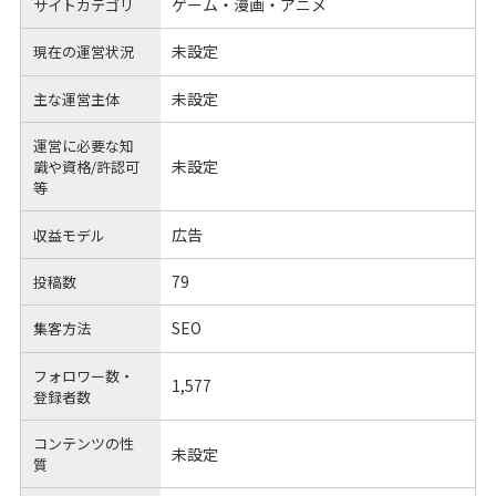
ゲーム・漫画・アニメ
サイトカテゴリ
未設定
現在の運営状況
未設定
主な運営主体
運営に必要な知
未設定
識や
資格/許認可
等
広告
収益モデル
79
投稿数
SEO
集客方法
フォロワー数・
1,577
登録者数
コンテンツの性
未設定
質