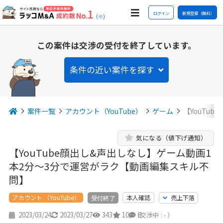
ログイン
新規登録（無料）
(※)
この案件は交渉の受付を終了しています。
条件の近い案件を探す
案件一覧
アカウント（YouTube）
ゲーム
【YouTu
気になる（値下げ通知）
【YouTube顔出し&声出しなし】ゲーム動画1
本2分～3分で運営がラク【動画編集スキル不
問】
アカウント （YouTube）
本人確認
売上下落
受付終了
2023/03/24
2023/03/27
343
10
8
（交渉中 : - ）