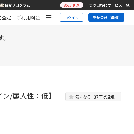
紹介プログラム
35万ID 🎉
ラッコWebサービス一覧
動査定
ご利用料金
ログイン
新規登録（無料）
す。
イン/属人性：低】
気になる（値下げ通知）