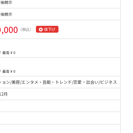
始後開示
始後開示
0,000
（税込）
値下げ
/
最高 ¥ 0
/
最高 ¥ 0
ション/美容/エンタメ・芸能・トレンド/恋愛・出会い/ビジネス
12月