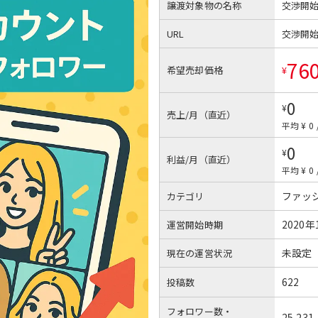
譲渡対象物の名称
交渉開
URL
交渉開
76
希望売却価格
¥
0
¥
売上/月（直近）
平均 ¥ 0
0
¥
利益/月（直近）
平均 ¥ 0
ファッ
カテゴリ
2020年
運営開始時期
未設定
現在の運営状況
622
投稿数
フォロワー数・
25,231