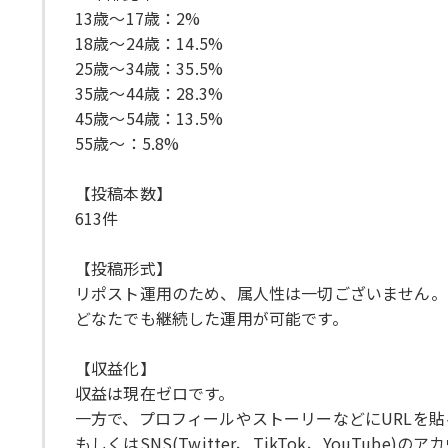
13歳〜17歳：2%
18歳〜24歳：14.5%
25歳〜34歳：35.5%
35歳〜44歳：28.3%
45歳〜54歳：13.5%
55歳〜：5.8%
【投稿本数】
613件
【投稿形式】
リポスト運用のため、属人性は一切ございません。
どなたでも継続した運用が可能です。
【収益化】
収益は現在ゼロです。
一方で、プロフィールやストーリーなどにURLを
もしくはSNS(Twitter、TikTok、You