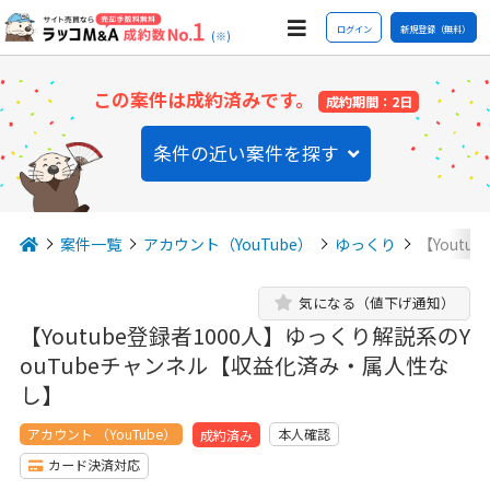
ログイン
新規登録（無料）
(※)
この案件は成約済みです。
成約期間：2日
条件の近い案件を探す
案件一覧
アカウント（YouTube）
ゆっくり
【Youtu
気になる（値下げ通知）
【Youtube登録者1000人】ゆっくり解説系のY
ouTubeチャンネル【収益化済み・属人性な
し】
アカウント （YouTube）
本人確認
成約済み
カード決済対応