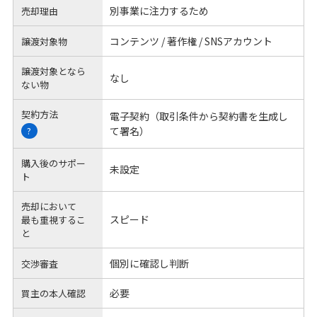
別事業に注力するため
売却理由
コンテンツ / 著作権 / SNSアカウント
譲渡対象物
譲渡対象となら
なし
ない物
契約方法
電子契約（取引条件から契約書を生成し
て署名）
?
購入後のサポー
未設定
ト
売却において
スピード
最も重視するこ
と
個別に確認し判断
交渉審査
必要
買主の本人確認