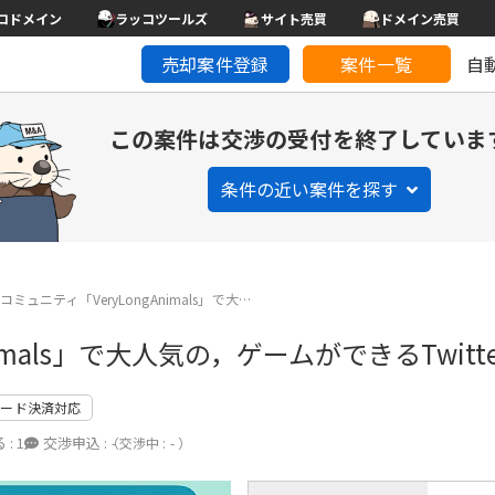
コドメイン
ラッコツールズ
サイト売買
ドメイン売買
売却案件登録
案件一覧
自
この案件は交渉の受付を終了していま
条件の近い案件を探す
コミュニティ「VeryLongAnimals」で大…
imals」で大人気の，ゲームができるTwitter
カード決済対応
 :
1
交渉申込 :
-
（交渉中 : - ）