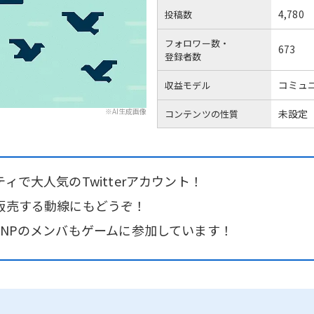
4,780
投稿数
フォロワー数・
673
登録者数
コミュ
収益モデル
※AI生成画像
未設定
コンテンツの性質
ィで大人気のTwitterアカウント！
販売する動線にもどうぞ！
CNPのメンバもゲームに参加しています！