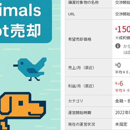
譲渡対象物の名称
交渉開
URL
交渉開
15
¥
※成約価
希望売却価格
か
は
0
¥
売上/月（直近）
平均 ¥ 0
-6
¥
利益/月（直近）
平均 ¥ -9
金融・
カテゴリ
2022年
運営開始時期
未設定
現在の運営状況