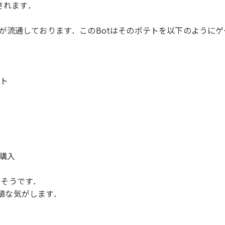
されます．
が流通しております．このBotはそのポテトを以下のように
テト
の購入
だそうです．
価値な気がします．