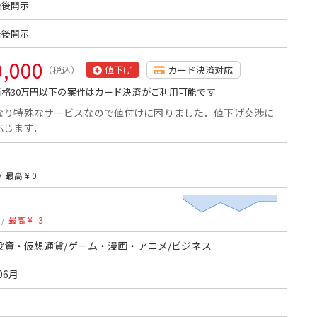
始後開示
始後開示
0,000
（税込）
値下げ
カード決済対応
格30万円以下の案件はカード決済がご利用可能です
なり特殊なサービスなので値付けに困りました．値下げ交渉に
応じます．
/
最高 ¥ 0
/
最高 ¥ -3
投資・仮想通貨/ゲーム・漫画・アニメ/ビジネス
06月