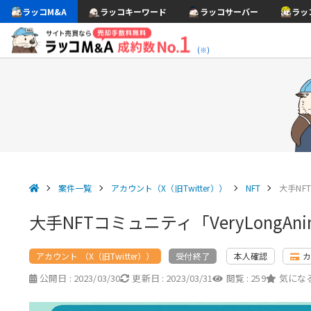
ラッコM&A
ラッコキーワード
ラッコサーバー
ラッ
(※)
案件一覧
アカウント（X（旧Twitter））
NFT
大手NFT
大手NFTコミュニティ「VeryLongAn
アカウント （X（旧Twitter））
本人確認
受付終了
公開日 :
2023/03/30
更新日 :
2023/03/31
閲覧 :
259
気になる