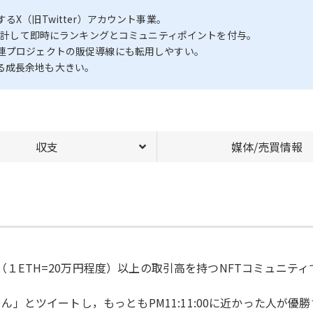
X（旧Twitter）アカウント事業。
動集計して即時にランキングとコミュニティポイントを付与。
関連プロジェクトの販促導線にも転用しやすい。
る成長余地も大きい。
収支
媒体/売買情報
ETH（１ETH=20万円程度）以上の取引高を持つNFTコミュニティで人
りろん」とツイートし，もっともPM11:11:00に近かった人