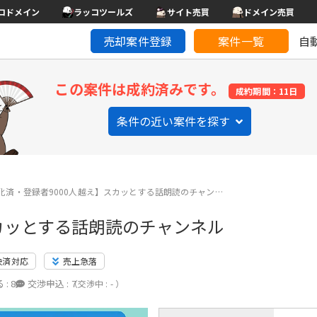
コドメイン
ラッコツールズ
サイト売買
ドメイン売買
売却案件登録
案件一覧
自
この案件は成約済みです。
成約期間：11日
条件の近い案件を探す
化済・登録者9000人越え】スカッとする話朗読のチャン…
スカッとする話朗読のチャンネル
決済対応
売上急落
 :
8
交渉申込 :
7
（交渉中 : - ）