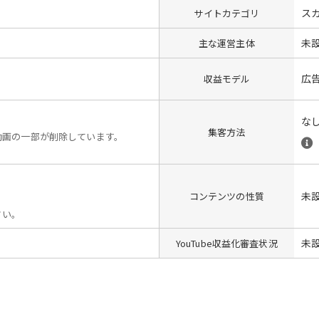
ス
サイトカテゴリ
未
主な運営主体
広
収益モデル
な
集客方法
動画の一部が削除しています。
未
コンテンツの性質
さい。
未
YouTube収益化審査状況