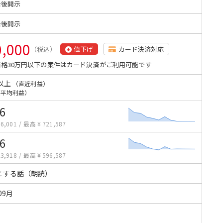
始後開示
始後開示
0,000
（税込）
値下げ
カード決済対応
格30万円以下の案件はカード決済がご利用可能です
以上
（直近利益）
（平均利益）
6
6,001
/
最高 ¥ 721,587
6
3,918
/
最高 ¥ 596,587
とする話（朗読）
09月