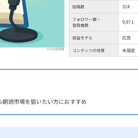
314
投稿数
フォロワー数・
9,971
登録者数
広告
収益モデル
※AI生成画像
未設定
コンテンツの性質
ら朗読市場を狙いたい方におすすめ