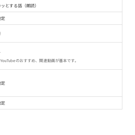
カッとする話（朗読）
設定
告
し
YouTubeのおすすめ、関連動画が基本です。
設定
設定