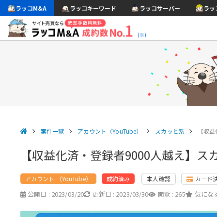
ラッコM&A
ラッコキーワード
ラッコサーバー
ラッ
(※)
案件一覧
アカウント（YouTube）
スカッと系
【収益
【収益化済・登録者9000人越え】
アカウント （YouTube）
本人確認
カード
成約済み
公開日 :
2023/03/20
更新日 :
2023/03/30
閲覧 :
265
気になる