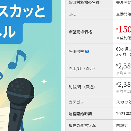
譲渡対象物の名称
交渉開
URL
交渉開
15
¥
希望売却価格
※成約価
60ヶ月
評価倍率
2ヶ月
2,38
¥
売上/月（直近）
平均 ¥ 20
2,38
¥
利益/月（直近）
平均 ¥ 12
スカッ
カテゴリ
2021年
運営開始時期
未設定
現在の運営状況