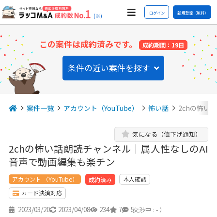
ログイン
新規登録（無料）
(※)
この案件は成約済みです。
成約期間：19日
条件の近い案件を探す
案件一覧
アカウント（YouTube）
怖い話
2chの怖い
気になる（値下げ通知）
2chの怖い話朗読チャンネル｜属人性なしのAI
音声で動画編集も楽チン
アカウント （YouTube）
本人確認
成約済み
カード決済対応
2023/03/20
2023/04/08
234
7
5
（交渉中 : - ）