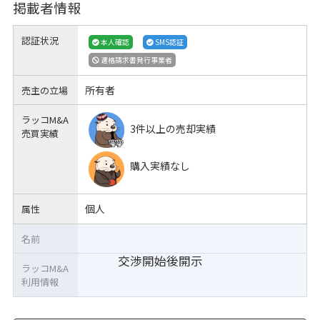
掲載者情報
認証状況
本人確認
SMS認証
適格請求書発行事業者
所有者
売主の立場
ラッコM&A
3件以上の売却実績
売買実績
購入実績なし
個人
属性
名前
交渉開始後開示
ラッコM&A
利用情報