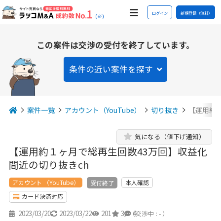
ログイン
新規登録（無料）
(※)
この案件は交渉の受付を終了しています。
条件の近い案件を探す
案件一覧
アカウント（YouTube）
切り抜き
【運用約１
気になる（値下げ通知）
【運用約１ヶ月で総再生回数43万回】収益化
間近の切り抜きch
アカウント （YouTube）
本人確認
受付終了
カード決済対応
2023/03/20
2023/03/22
201
3
4
（交渉中 : - ）