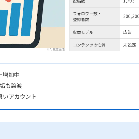
1,703
投稿数
フォロワー数・
200,30
登録者数
広告
収益モデル
未設定
コンテンツの性質
※AI生成画像
ー増加中
ブ垢も譲渡
良いアカウント