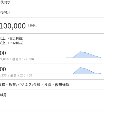
始後開示
始後開示
100,000
（税込）
以上
（直近利益）
以上
（平均利益）
800
9,080
/
最高 ¥ 323,900
800
,330
/
最高 ¥ 256,400
資格・教育/ビジネス/金融・投資・仮想通貨
04月