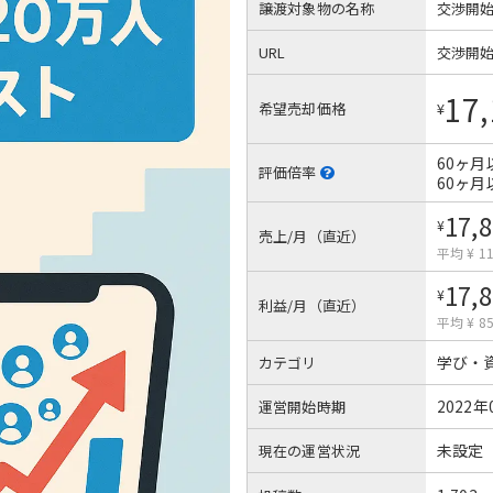
譲渡対象物の名称
交渉開
URL
交渉開
17,
希望売却価格
¥
60ヶ月
評価倍率
60ヶ月
17,
¥
売上/月（直近）
平均 ¥ 11
17,
¥
利益/月（直近）
平均 ¥ 85
学び・
カテゴリ
2022年
運営開始時期
未設定
現在の運営状況