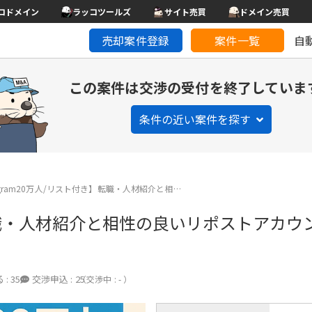
コドメイン
ラッコツールズ
サイト売買
ドメイン売買
売却案件登録
案件一覧
自
この案件は交渉の受付を終了していま
条件の近い案件を探す
tagram20万人/リスト付き】転職・人材紹介と相…
き】転職・人材紹介と相性の良いリポストアカウ
 :
35
交渉申込 :
25
（交渉中 : - ）