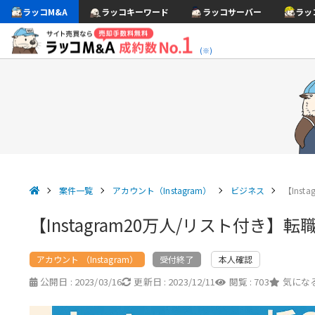
ラッコM&A
ラッコキーワード
ラッコサーバー
ラッ
(※)
案件一覧
アカウント（Instagram）
ビジネス
【Ins
【Instagram20万人/リスト付
アカウント （Instagram）
本人確認
受付終了
公開日 :
2023/03/16
更新日 :
2023/12/11
閲覧 :
703
気になる